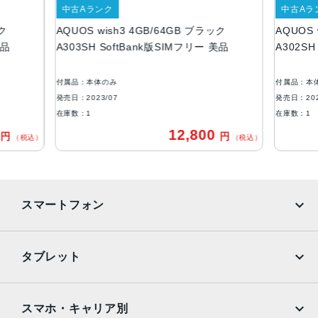
内蔵メモリ
中古Aランク
中古Aラ
ック
AQUOS wish3 4GB/64GB ブラック
AQUOS 
ROM：64GB
美品
A303SH SoftBank版SIMフリー 美品
A302SH
RAM：4GB
アウトカメラ
付属品：本体のみ
付属品：本
約1300万画素
発売日：2023/07
発売日：202
在庫数：1
在庫数：1
インカメラ
0
12,800
円
円
（税込）
（税込）
約500万画素
バッテリー容量
3730ｍAh
スマートフォン
認証機能
指紋認証
iPhone
Galaxy
タブレット
発売日
Google Pixel
Xperia
2023年7月6日
iPad
iPad mini
AQUOS
Xiaomi
スマホ・キャリア別