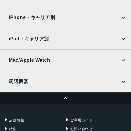
iPad Air
iPad Pro
OPPO
Android
docomo
au
Surface
Galaxy Tab
iPhone・キャリア別
SoftBank
楽天モバイル
Xiaomi Tablet
docomo
au
Ymobile
SIMフリー
iPad・キャリア別
SoftBank
楽天モバイル
UQmobile
au
SoftBank
Ymobile
SIMフリー
Mac/Apple Watch
docomo
Wi-Fi
UQmobile
MacBook
MacBook Air
周辺機器
MacBook Pro
iMac
ページトップへ
Apple Pencil
Keyboard
Mac mini
Mac Studio
充電器
iPadケース
Mac Pro
Apple Watch
店舗情報
ご利用ガイド
特集
お問い合わせ