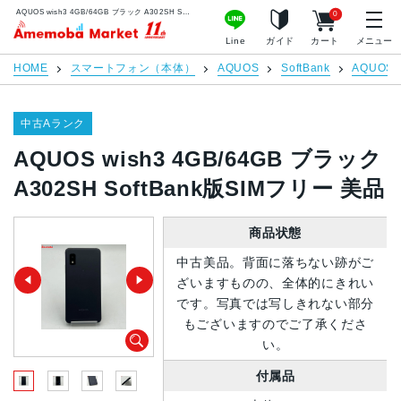
AQUOS wish3 4GB/64GB ブラック A302SH SoftBank版SIMフリー 美品 | 中古スマホ販売のアメモバマーケット
0
アメモバマーケット
Line
ガイド
カート
メニュー
HOME
スマートフォン（本体）
AQUOS
SoftBank
AQUOS w
中古Aランク
AQUOS wish3 4GB/64GB ブラック
A302SH SoftBank版SIMフリー 美品
商品状態
中古美品。背面に落ちない跡がご
ざいますものの、全体的にきれい
です。写真では写しきれない部分
もございますのでご了承くださ
い。
付属品