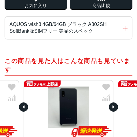
お気に入り
商品比較
AQUOS wish3 4GB/64GB ブラック A302SH
SoftBank版SIMフリー 美品のスペック
チップ・プロセッサー
この商品を見た人はこんな商品も見ていま
MediaTek Dimensity 700 オクタコア
す
カラー
ブラック、ホワイト、グリーン、ピンク
サイズ・重さ
70x147x8.9mm・161g
70x147x9.4mm・161g
液晶
5.7インチ