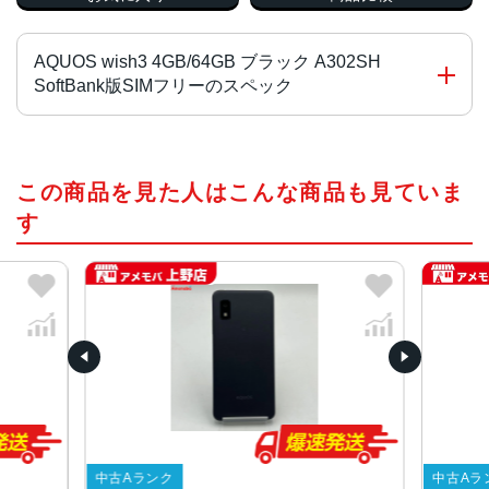
AQUOS wish3 4GB/64GB ブラック A302SH
SoftBank版SIMフリーのスペック
チップ・プロセッサー
この商品を見た人はこんな商品も見ていま
MediaTek Dimensity 700 オクタコア
す
カラー
ブラック、ホワイト、グリーン、ピンク
サイズ・重さ
70x147x8.9mm・161g
70x147x9.4mm・161g
液晶
5.7インチ
内蔵メモリ
中古Aランク
中古Aラ