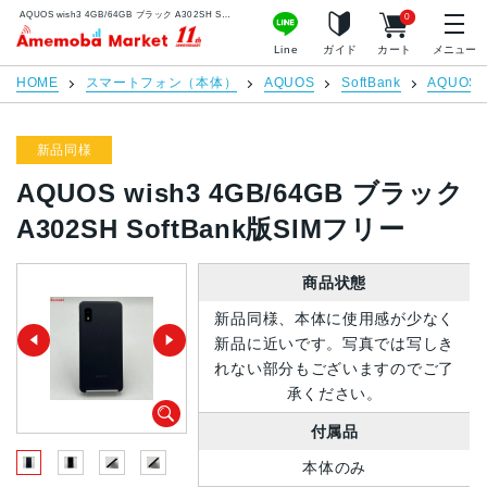
AQUOS wish3 4GB/64GB ブラック A302SH SoftBank版SIMフリー | 中古スマホ販売のアメモバマーケット
0
アメモバマーケット
Line
ガイド
カート
メニュー
HOME
スマートフォン（本体）
AQUOS
SoftBank
AQUOS w
新品同様
AQUOS wish3 4GB/64GB ブラック
A302SH SoftBank版SIMフリー
商品状態
新品同様、本体に使用感が少なく
新品に近いです。写真では写しき
れない部分もございますのでご了
承ください。
付属品
本体のみ