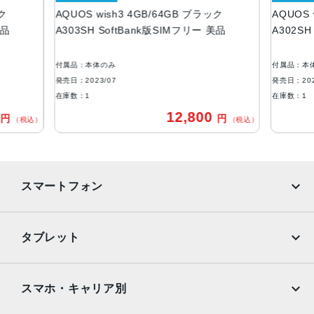
ック
AQUOS wish3 4GB/64GB ブラック
AQUOS 
ROM：64GB
美品
A303SH SoftBank版SIMフリー 美品
A302SH
RAM：4GB
アウトカメラ
付属品：本体のみ
付属品：本
約1300万画素
発売日：2023/07
発売日：202
在庫数：1
在庫数：1
インカメラ
0
12,800
円
円
（税込）
（税込）
約500万画素
バッテリー容量
3730ｍAh
スマートフォン
認証機能
指紋認証
iPhone
Galaxy
タブレット
発売日
Google Pixel
Xperia
2023年7月6日
iPad
iPad mini
AQUOS
Xiaomi
スマホ・キャリア別
iPad Air
iPad Pro