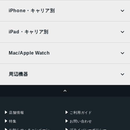
OPPO
Android
docomo
au
Surface
Galaxy Tab
iPhone・キャリア別
SoftBank
楽天モバイル
Xiaomi Tablet
docomo
au
Ymobile
SIMフリー
iPad・キャリア別
SoftBank
楽天モバイル
UQmobile
au
SoftBank
Ymobile
SIMフリー
Mac/Apple Watch
docomo
Wi-Fi
UQmobile
MacBook
MacBook Air
周辺機器
MacBook Pro
iMac
ページトップへ
Apple Pencil
Keyboard
Mac mini
Mac Studio
充電器
iPadケース
Mac Pro
Apple Watch
店舗情報
ご利用ガイド
特集
お問い合わせ
お知らせ・キャンペーン
プライバシーポリシー