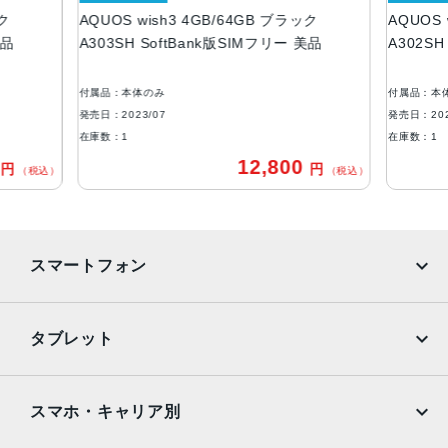
ック
AQUOS wish3 4GB/64GB ブラック
AQUOS 
ROM：64GB
美品
A303SH SoftBank版SIMフリー 美品
A302SH
RAM：4GB
アウトカメラ
付属品：本体のみ
付属品：本
約1300万画素
発売日：2023/07
発売日：202
在庫数：1
在庫数：1
インカメラ
0
12,800
円
円
（税込）
（税込）
約500万画素
バッテリー容量
3730ｍAh
スマートフォン
認証機能
指紋認証
iPhone
Galaxy
タブレット
発売日
Google Pixel
Xperia
2023年7月6日
iPad
iPad mini
AQUOS
Xiaomi
スマホ・キャリア別
iPad Air
iPad Pro