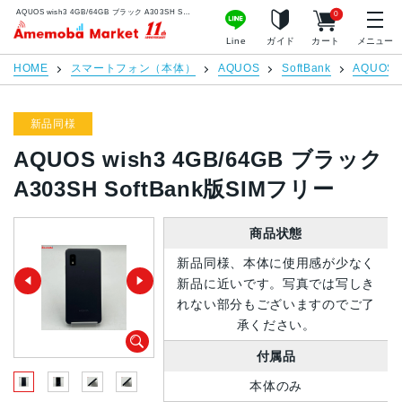
AQUOS wish3 4GB/64GB ブラック A303SH SoftBank版SIMフリー | 中古スマホ販売のアメモバマーケット
0
アメモバマーケット
Line
ガイド
カート
メニュー
HOME
スマートフォン（本体）
AQUOS
SoftBank
AQUOS w
新品同様
AQUOS wish3 4GB/64GB ブラック
A303SH SoftBank版SIMフリー
商品状態
新品同様、本体に使用感が少なく
新品に近いです。写真では写しき
れない部分もございますのでご了
承ください。
付属品
本体のみ