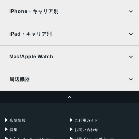
OPPO
Android
docomo
au
Surface
Galaxy Tab
iPhone・キャリア別
SoftBank
楽天モバイル
Xiaomi Tablet
docomo
au
Ymobile
SIMフリー
iPad・キャリア別
SoftBank
楽天モバイル
UQmobile
au
SoftBank
Ymobile
SIMフリー
Mac/Apple Watch
docomo
Wi-Fi
UQmobile
MacBook
MacBook Air
周辺機器
MacBook Pro
iMac
ページトップへ
Apple Pencil
Keyboard
Mac mini
Mac Studio
充電器
iPadケース
Mac Pro
Apple Watch
店舗情報
ご利用ガイド
特集
お問い合わせ
お知らせ・キャンペーン
プライバシーポリシー