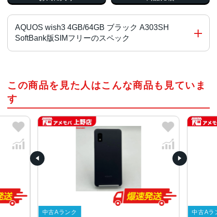
AQUOS wish3 4GB/64GB ブラック A303SH
SoftBank版SIMフリーのスペック
チップ・プロセッサー
この商品を見た人はこんな商品も見ていま
MediaTek Dimensity 700 オクタコア
す
カラー
ブラック、ホワイト、グリーン、ピンク
サイズ・重さ
70x147x8.9mm・161g
70x147x9.4mm・161g
液晶
5.7インチ
内蔵メモリ
中古Aランク
中古Aラ