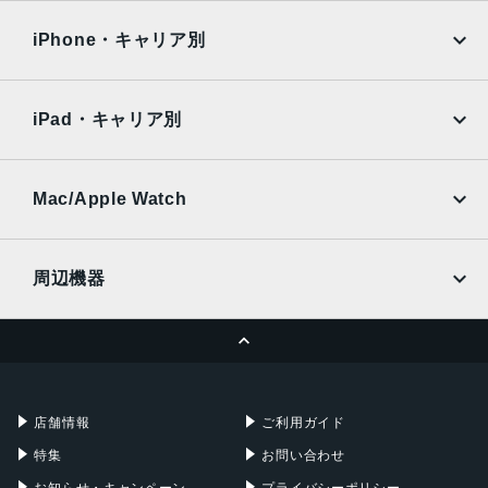
OPPO
Android
docomo
au
Surface
Galaxy Tab
iPhone・キャリア別
SoftBank
楽天モバイル
Xiaomi Tablet
docomo
au
Ymobile
SIMフリー
iPad・キャリア別
SoftBank
楽天モバイル
UQmobile
au
SoftBank
Ymobile
SIMフリー
Mac/Apple Watch
docomo
Wi-Fi
UQmobile
MacBook
MacBook Air
周辺機器
MacBook Pro
iMac
ページトップへ
Apple Pencil
Keyboard
Mac mini
Mac Studio
充電器
iPadケース
Mac Pro
Apple Watch
店舗情報
ご利用ガイド
特集
お問い合わせ
お知らせ・キャンペーン
プライバシーポリシー