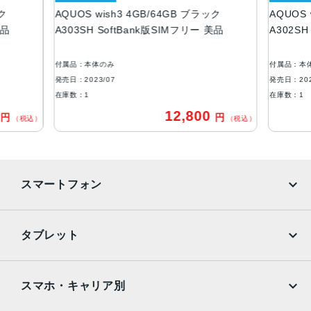
ック
AQUOS wish3 4GB/64GB ブラック
AQUOS 
ROM：64GB
美品
A303SH SoftBank版SIMフリー 美品
A302SH
RAM：4GB
アウトカメラ
付属品：本体のみ
付属品：本
約1300万画素
発売日：2023/07
発売日：202
在庫数：1
在庫数：1
インカメラ
0
12,800
円
円
（税込）
（税込）
約500万画素
バッテリー容量
3730ｍAh
スマートフォン
認証機能
指紋認証
iPhone
Galaxy
タブレット
発売日
Google Pixel
Xperia
2023年7月6日
iPad
iPad mini
AQUOS
Xiaomi
スマホ・キャリア別
iPad Air
iPad Pro