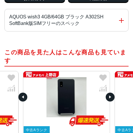
AQUOS wish3 4GB/64GB ブラック A302SH
SoftBank版SIMフリーのスペック
チップ・プロセッサー
この商品を見た人はこんな商品も見ていま
MediaTek Dimensity 700 オクタコア
す
カラー
ブラック、ホワイト、グリーン、ピンク
サイズ・重さ
70x147x8.9mm・161g
70x147x9.4mm・161g
液晶
5.7インチ
内蔵メモリ
中古Aランク
中古Aラ