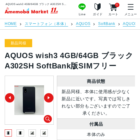
AQUOS wish3 4GB/64GB ブラック A302SH SoftBank版SIMフリー | 中古スマホ販売のアメモバマーケット
0
アメモバマーケット
Line
ガイド
カート
メニュー
HOME
スマートフォン（本体）
AQUOS
SoftBank
AQUOS w
新品同様
AQUOS wish3 4GB/64GB ブラック
A302SH SoftBank版SIMフリー
商品状態
新品同様、本体に使用感が少なく
新品に近いです。写真では写しき
れない部分もございますのでご了
承ください。
付属品
本体のみ