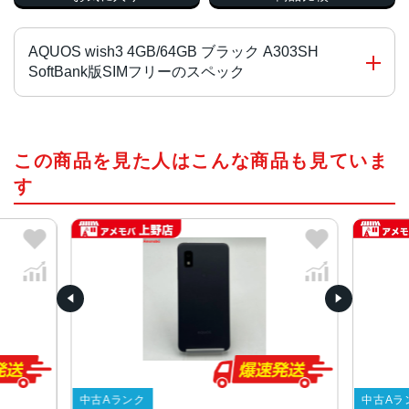
AQUOS wish3 4GB/64GB ブラック A303SH
SoftBank版SIMフリーのスペック
チップ・プロセッサー
この商品を見た人はこんな商品も見ていま
MediaTek Dimensity 700 オクタコア
す
カラー
ブラック、ホワイト、グリーン、ピンク
サイズ・重さ
70x147x8.9mm・161g
70x147x9.4mm・161g
液晶
5.7インチ
内蔵メモリ
中古Aランク
中古Aラ