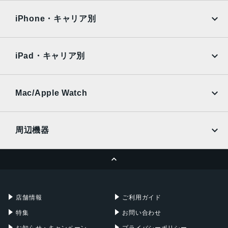
OPPO
Android
docomo
au
Surface
Galaxy Tab
iPhone・キャリア別
SoftBank
楽天モバイル
Xiaomi Tablet
docomo
au
Ymobile
SIMフリー
iPad・キャリア別
SoftBank
楽天モバイル
UQmobile
au
SoftBank
Ymobile
SIMフリー
Mac/Apple Watch
docomo
Wi-Fi
UQmobile
MacBook
MacBook Air
周辺機器
MacBook Pro
iMac
ページトップへ
Apple Pencil
Keyboard
Mac mini
Mac Studio
充電器
iPadケース
Mac Pro
Apple Watch
店舗情報
ご利用ガイド
特集
お問い合わせ
お知らせ・キャンペーン
プライバシーポリシー