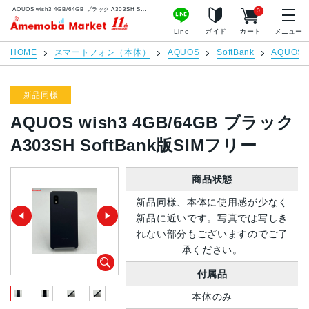
AQUOS wish3 4GB/64GB ブラック A303SH SoftBank版SIMフリー | 中古スマホ販売のアメモバマーケット
0
アメモバマーケット
Line
ガイド
カート
メニュー
HOME
スマートフォン（本体）
AQUOS
SoftBank
AQUOS w
新品同様
AQUOS wish3 4GB/64GB ブラック
A303SH SoftBank版SIMフリー
商品状態
新品同様、本体に使用感が少なく
新品に近いです。写真では写しき
れない部分もございますのでご了
承ください。
付属品
本体のみ