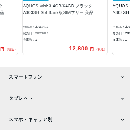
ック
AQUOS wish3 4GB/64GB ブラック
AQUOS 
ROM：64GB
美品
A303SH SoftBank版SIMフリー 美品
A302SH
RAM：4GB
アウトカメラ
付属品：本体のみ
付属品：本
約1300万画素
発売日：2023/07
発売日：202
在庫数：1
在庫数：1
インカメラ
0
12,800
円
円
（税込）
（税込）
約500万画素
バッテリー容量
3730ｍAh
スマートフォン
認証機能
指紋認証
iPhone
Galaxy
タブレット
発売日
Google Pixel
Xperia
2023年7月6日
iPad
iPad mini
AQUOS
Xiaomi
スマホ・キャリア別
iPad Air
iPad Pro