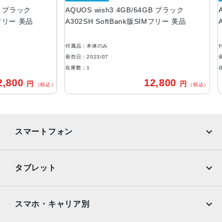
ブラック
AQUOS wish3 4GB/64GB ブラック
AQUO
ROM：64GB
ー 美品
A302SH SoftBank版SIMフリー 美品
A302
RAM：4GB
アウトカメラ
付属品：本体のみ
付属品
約1300万画素
発売日：2023/07
発売日：2
在庫数：1
在庫数：
インカメラ
00
12,800
円
円
（税込）
（税込）
約500万画素
バッテリー容量
3730ｍAh
スマートフォン
認証機能
指紋認証
iPhone
Galaxy
タブレット
発売日
Google Pixel
Xperia
2023年7月6日
iPad
iPad mini
AQUOS
Xiaomi
スマホ・キャリア別
iPad Air
iPad Pro