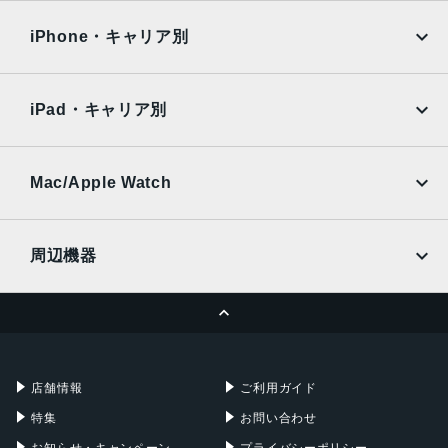
OPPO
Android
docomo
au
Surface
Galaxy Tab
iPhone・キャリア別
SoftBank
楽天モバイル
Xiaomi Tablet
docomo
au
Ymobile
SIMフリー
iPad・キャリア別
SoftBank
楽天モバイル
UQmobile
au
SoftBank
Ymobile
SIMフリー
Mac/Apple Watch
docomo
Wi-Fi
UQmobile
MacBook
MacBook Air
周辺機器
MacBook Pro
iMac
ページトップへ
Apple Pencil
Keyboard
Mac mini
Mac Studio
充電器
iPadケース
Mac Pro
Apple Watch
店舗情報
ご利用ガイド
特集
お問い合わせ
お知らせ・キャンペーン
プライバシーポリシー