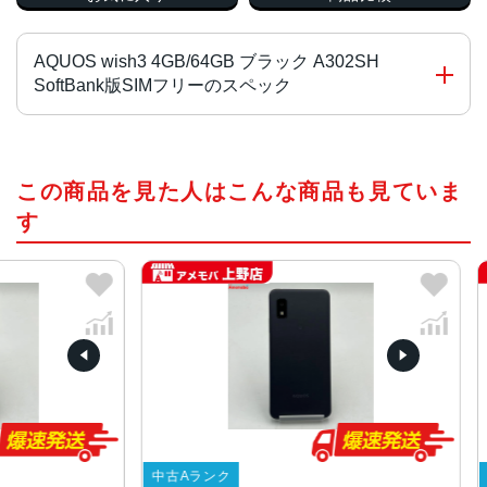
AQUOS wish3 4GB/64GB ブラック A302SH
SoftBank版SIMフリーのスペック
チップ・プロセッサー
この商品を見た人はこんな商品も見ていま
MediaTek Dimensity 700 オクタコア
す
カラー
ブラック、ホワイト、グリーン、ピンク
サイズ・重さ
70x147x8.9mm・161g
70x147x9.4mm・161g
液晶
5.7インチ
内蔵メモリ
中古Aランク
中古