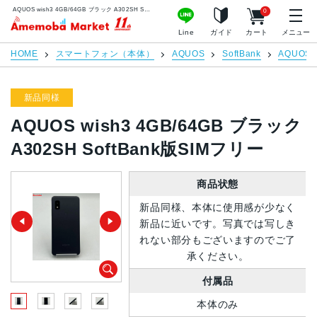
AQUOS wish3 4GB/64GB ブラック A302SH SoftBank版SIMフリー | 中古スマホ販売のアメモバマーケット
0
アメモバマーケット
Line
ガイド
カート
メニュー
HOME
スマートフォン（本体）
AQUOS
SoftBank
AQUOS w
新品同様
AQUOS wish3 4GB/64GB ブラック
A302SH SoftBank版SIMフリー
商品状態
新品同様、本体に使用感が少なく
新品に近いです。写真では写しき
れない部分もございますのでご了
承ください。
付属品
本体のみ