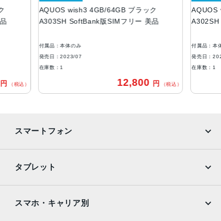
ック
AQUOS wish3 4GB/64GB ブラック
AQUOS 
ROM：64GB
美品
A303SH SoftBank版SIMフリー 美品
A302SH
RAM：4GB
アウトカメラ
付属品：本体のみ
付属品：本
約1300万画素
発売日：2023/07
発売日：202
在庫数：1
在庫数：1
インカメラ
0
12,800
円
円
（税込）
（税込）
約500万画素
バッテリー容量
3730ｍAh
スマートフォン
認証機能
指紋認証
iPhone
Galaxy
タブレット
発売日
Google Pixel
Xperia
2023年7月6日
iPad
iPad mini
AQUOS
Xiaomi
スマホ・キャリア別
iPad Air
iPad Pro