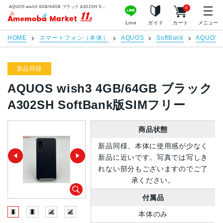
AQUOS wish3 4GB/64GB ブラック A302SH SoftBank版SIMフリー | 中古スマホ販売のアメモバマーケット
0
アメモバマーケット
Line
ガイド
カート
メニュー
HOME
スマートフォン（本体）
AQUOS
SoftBank
AQUOS w
新品同様
AQUOS wish3 4GB/64GB ブラック
A302SH SoftBank版SIMフリー
商品状態
新品同様、本体に使用感が少なく
新品に近いです。写真では写しき
れない部分もございますのでご了
承ください。
付属品
本体のみ