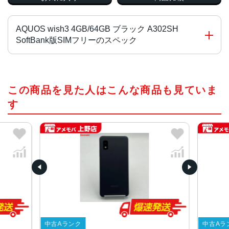
AQUOS wish3 4GB/64GB ブラック A302SH
SoftBank版SIMフリーのスペック
チップ・プロセッサー
この商品を見た人はこんな商品も見ていま
MediaTek Dimensity 700 オクタコア
す
カラー
ブラック、ホワイト、グリーン、ピンク
サイズ・重さ
70x147x8.9mm・161g
70x147x9.4mm・161g
液晶
5.7インチ
内蔵メモリ
中古Aランク
中古Aラ