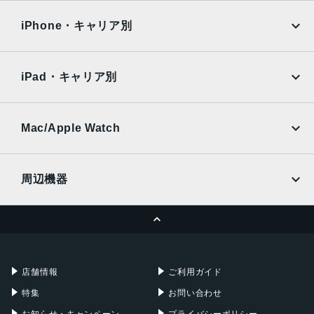
OPPO
Android
docomo
au
Surface
Galaxy Tab
iPhone・キャリア別
SoftBank
楽天モバイル
Xiaomi Tablet
docomo
au
Ymobile
SIMフリー
iPad・キャリア別
SoftBank
楽天モバイル
UQmobile
au
SoftBank
Ymobile
SIMフリー
Mac/Apple Watch
docomo
Wi-Fi
UQmobile
MacBook
MacBook Air
周辺機器
MacBook Pro
iMac
ページトップへ
Apple Pencil
Keyboard
Mac mini
Mac Studio
充電器
iPadケース
Mac Pro
Apple Watch
店舗情報
ご利用ガイド
特集
お問い合わせ
お知らせ・キャンペーン
プライバシーポリシー