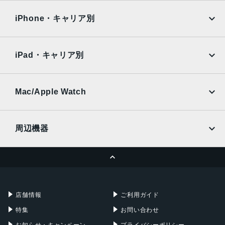
OPPO
Android
docomo
au
Surface
Galaxy Tab
iPhone・キャリア別
SoftBank
楽天モバイル
Xiaomi Tablet
docomo
au
Ymobile
SIMフリー
iPad・キャリア別
SoftBank
楽天モバイル
UQmobile
au
SoftBank
Ymobile
SIMフリー
Mac/Apple Watch
docomo
Wi-Fi
UQmobile
MacBook
MacBook Air
周辺機器
MacBook Pro
iMac
ページトップへ
Apple Pencil
Keyboard
Mac mini
Mac Studio
充電器
iPadケース
Mac Pro
Apple Watch
店舗情報
ご利用ガイド
特集
お問い合わせ
お知らせ・キャンペーン
プライバシーポリシー