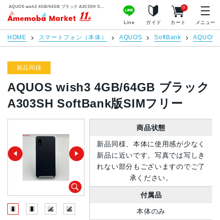
AQUOS wish3 4GB/64GB ブラック A303SH SoftBank版SIMフリー | 中古スマホ販売のアメモバマーケット
0
アメモバマーケット
Line
ガイド
カート
メニュー
HOME
スマートフォン（本体）
AQUOS
SoftBank
AQUOS w
新品同様
AQUOS wish3 4GB/64GB ブラック
A303SH SoftBank版SIMフリー
商品状態
新品同様、本体に使用感が少なく
新品に近いです。写真では写しき
れない部分もございますのでご了
承ください。
付属品
本体のみ