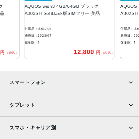
ック
AQUOS wish3 4GB/64GB ブラック
AQUOS 
ROM：64GB
美品
A303SH SoftBank版SIMフリー 美品
A302SH
RAM：4GB
アウトカメラ
付属品：本体のみ
付属品：本
約1300万画素
発売日：2023/07
発売日：202
在庫数：1
在庫数：1
インカメラ
0
12,800
円
円
（税込）
（税込）
約500万画素
バッテリー容量
3730ｍAh
スマートフォン
認証機能
指紋認証
iPhone
Galaxy
タブレット
発売日
Google Pixel
Xperia
2023年7月6日
iPad
iPad mini
AQUOS
Xiaomi
スマホ・キャリア別
iPad Air
iPad Pro