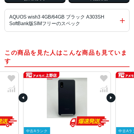
AQUOS wish3 4GB/64GB ブラック A303SH
SoftBank版SIMフリーのスペック
チップ・プロセッサー
この商品を見た人はこんな商品も見ていま
MediaTek Dimensity 700 オクタコア
す
カラー
ブラック、ホワイト、グリーン、ピンク
サイズ・重さ
70x147x8.9mm・161g
70x147x9.4mm・161g
液晶
5.7インチ
内蔵メモリ
中古Aランク
中古Aラ