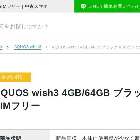
tBank版SIMフリー | 中古スマホ販売のアメモバマーケット
LINEで簡単お問い合わ
nk
AQUOS wish3
AQUOS wish3 4GB/64GB ブラック A302SH 
新品同様
QUOS wish3 4GB/64GB ブラッ
SIMフリー
商品状態
新品同様、本体に使用感が少なく新