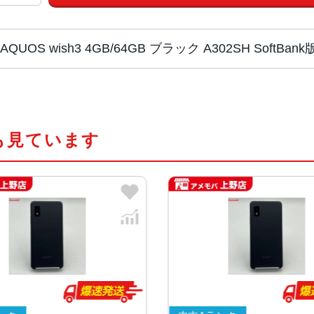
AQUOS wish3 4GB/64GB ブラック A302SH Soft
チップ・プロセッ
MediaTek Dimensity 700 オク
サー
も見ています
カラー
ブラック、ホワイト、グリーン、ピ
サイズ・重さ
70x147x8.9mm・161g
70x147x9.4mm・161g
液晶
5.7インチ
内蔵メモリ
ROM：64GB