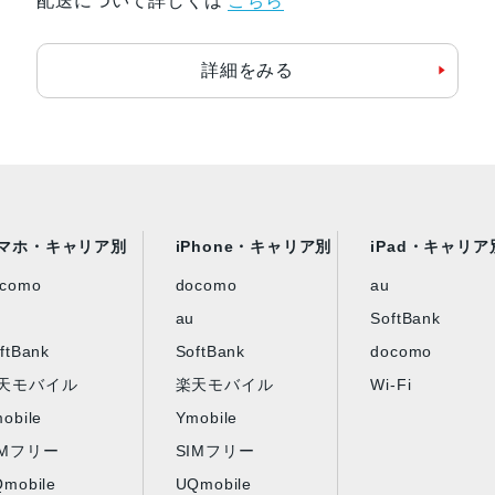
配送について詳しくは
こちら
詳細をみる
マホ・キャリア別
iPhone・キャリア別
iPad・キャリア
ocomo
docomo
au
au
SoftBank
ftBank
SoftBank
docomo
天モバイル
楽天モバイル
Wi-Fi
obile
Ymobile
IMフリー
SIMフリー
mobile
UQmobile