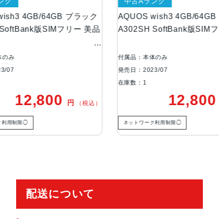
RAM：4GB
ンク
中古Aランク
wish3 4GB/64GB ブラック
AQUOS wish3 4GB/64
アウトカメラ
約1300万画素
 SoftBank版SIMフリー 美品
A302SH SoftBank版SI
インカメラ
約500万画素
体のみ
付属品：本体のみ
3/07
発売日：2023/07
バッテリー容量
3730ｍAh
在庫数：1
12,800
12,80
円
（税込）
認証機能
指紋認証
ク利用制限◯
ネットワーク利用制限◯
発売日
2023年7月6日
配送について