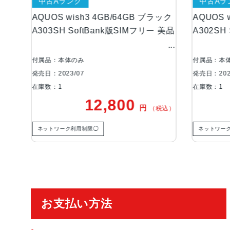
中古Aランク
中古Aラ
ック
AQUOS wish3 4GB/64GB ブラック
AQUOS 
 美品
A303SH SoftBank版SIMフリー 美品
A302SH
付属品：本体のみ
付属品：本
発売日：2023/07
発売日：202
在庫数：1
在庫数：1
12,800
円
税込）
（税込）
ネットワーク利用制限◯
ネットワー
ご利用ガイド
お支払い方法