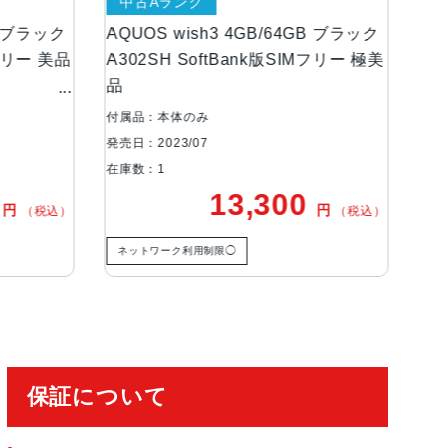
中古Aランク
中
GB ブラック
AQUOS wish3 4GB/64GB ブラック
AQ
Mフリー 美品
A302SH SoftBank版SIMフリー 極美
A3
品
付属品：本体のみ
付属
発売日：2023/07
発売日
在庫数：1
在庫
0
13,300
円
円
（税込）
（税込）
ネットワーク利用制限◯
ネ
保証について