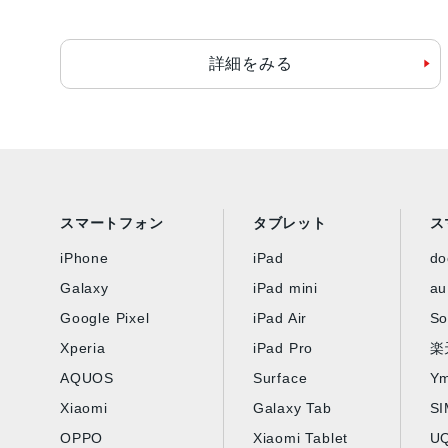
詳細をみる
スマートフォン
タブレット
ス
iPhone
iPad
d
Galaxy
iPad mini
au
Google Pixel
iPad Air
So
Xperia
iPad Pro
楽
AQUOS
Surface
Ym
Xiaomi
Galaxy Tab
S
OPPO
Xiaomi Tablet
UQ