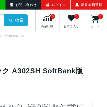
せ
お問い合わせ
ログイン
新規会員登録
0
0
0
検索
商品比較
お気に入り
カート
SoftBank版SIMフリー
ク A302SH SoftBank版
品に近いです。写真では写しきれない部分もご