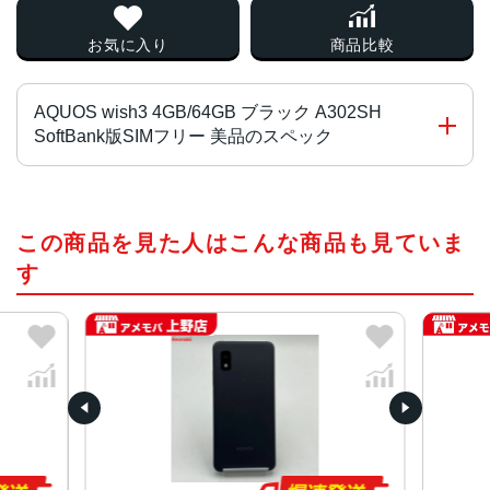
お気に入り
商品比較
AQUOS wish3 4GB/64GB ブラック A302SH
SoftBank版SIMフリー 美品のスペック
チップ・プロセッサー
この商品を見た人はこんな商品も見ていま
MediaTek Dimensity 700 オクタコア
す
カラー
ブラック、ホワイト、グリーン、ピンク
サイズ・重さ
70x147x8.9mm・161g
70x147x9.4mm・161g
液晶