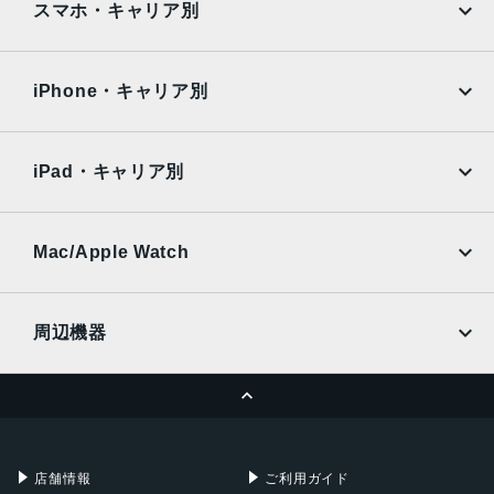
AQUOS
Xiaomi
スマホ・キャリア別
iPad Air
iPad Pro
OPPO
Android
docomo
au
Surface
Galaxy Tab
iPhone・キャリア別
SoftBank
楽天モバイル
Xiaomi Tablet
docomo
au
Ymobile
SIMフリー
iPad・キャリア別
SoftBank
楽天モバイル
UQmobile
au
SoftBank
Ymobile
SIMフリー
Mac/Apple Watch
docomo
Wi-Fi
UQmobile
MacBook
MacBook Air
周辺機器
MacBook Pro
iMac
ページトップへ
Apple Pencil
Keyboard
Mac mini
Mac Studio
充電器
iPadケース
Mac Pro
Apple Watch
店舗情報
ご利用ガイド