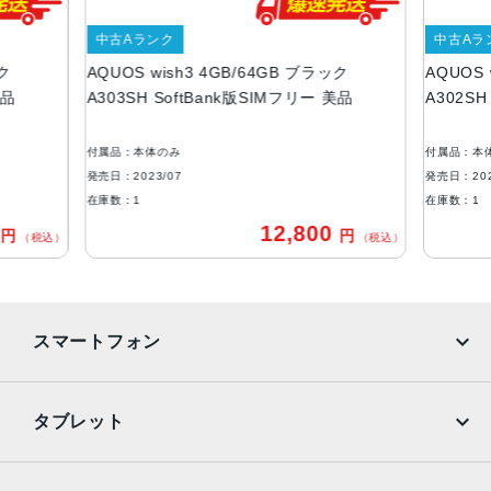
5.7インチ
内蔵メモリ
中古Aランク
中古Aラ
ック
AQUOS wish3 4GB/64GB ブラック
AQUOS 
ROM：64GB
美品
A303SH SoftBank版SIMフリー 美品
A302SH
RAM：4GB
アウトカメラ
付属品：本体のみ
付属品：本
約1300万画素
発売日：2023/07
発売日：202
在庫数：1
在庫数：1
インカメラ
0
12,800
円
円
（税込）
（税込）
約500万画素
バッテリー容量
3730ｍAh
スマートフォン
認証機能
指紋認証
iPhone
Galaxy
タブレット
発売日
Google Pixel
Xperia
2023年7月6日
iPad
iPad mini