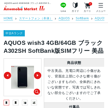
AQUOS wish3 4GB/64GB ブラック A302SH SoftBank版SIMフリー 美品 | 中古スマホ販売のアメモバマーケット
0
アメモバマーケット
Line
ガイド
カート
メニュー
HOME
スマートフォン（本体）
AQUOS
SoftBank
AQUOS w
中古Aランク
AQUOS wish3 4GB/64GB ブラック
A302SH SoftBank版SIMフリー 美品
商品状態
中古美品。充電口周辺に小傷があ
り、背面左上部に小さな擦り傷が
ございますものの、全体的にきれ
いな状態です。写真では写しきれ
ない部分もございますのでご了承
ください。
付属品