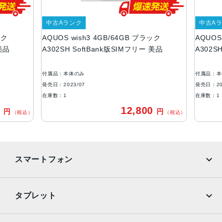
5.7インチ
内蔵メモリ
中古Aランク
中古Aラ
ック
AQUOS wish3 4GB/64GB ブラック
AQUOS 
ROM：64GB
美品
A302SH SoftBank版SIMフリー 美品
A302SH
RAM：4GB
アウトカメラ
付属品：本体のみ
付属品：本
約1300万画素
発売日：2023/07
発売日：202
在庫数：1
在庫数：1
インカメラ
0
12,800
円
円
（税込）
（税込）
約500万画素
バッテリー容量
3730ｍAh
スマートフォン
認証機能
指紋認証
iPhone
Galaxy
タブレット
発売日
Google Pixel
Xperia
2023年7月6日