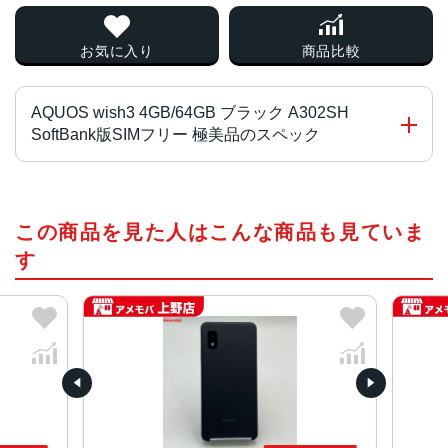
お気に入り
商品比較
AQUOS wish3 4GB/64GB ブラック A302SH
SoftBank版SIMフリー 極美品のスペック
チップ・プロセッサー
この商品を見た人はこんな商品も見ていま
MediaTek Dimensity 700 オクタコア
す
カラー
ブラック、ホワイト、グリーン、ピンク
サイズ・重さ
70x147x8.9mm・161g
70x147x9.4mm・161g
液晶