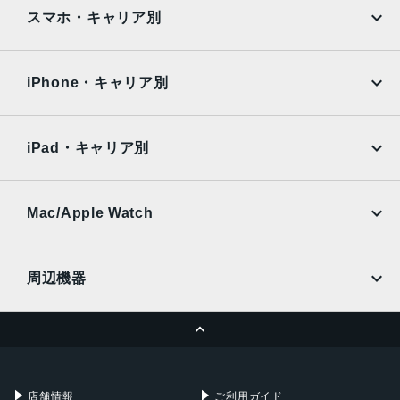
iPad
iPad mini
AQUOS
Xiaomi
スマホ・キャリア別
iPad Air
iPad Pro
OPPO
Android
docomo
au
Surface
Galaxy Tab
iPhone・キャリア別
SoftBank
楽天モバイル
Xiaomi Tablet
docomo
au
Ymobile
SIMフリー
iPad・キャリア別
SoftBank
楽天モバイル
UQmobile
au
SoftBank
Ymobile
SIMフリー
Mac/Apple Watch
docomo
Wi-Fi
UQmobile
MacBook
MacBook Air
周辺機器
MacBook Pro
iMac
ページトップへ
Apple Pencil
Keyboard
Mac mini
Mac Studio
充電器
iPadケース
Mac Pro
Apple Watch
店舗情報
ご利用ガイド