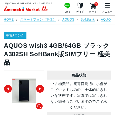
AQUOS wish3 4GB/64GB ブラック A302SH SoftBank版SIMフリー 極美品 | 中古スマホ販売のアメモバマーケット
0
アメモバマーケット
Line
ガイド
カート
メニュー
HOME
スマートフォン（本体）
AQUOS
SoftBank
AQUOS w
中古Aランク
AQUOS wish3 4GB/64GB ブラック
A302SH SoftBank版SIMフリー 極美
品
商品状態
中古極美品。充電口周辺に小傷が
ございますものの、全体的にきれ
いな状態です。写真では写しきれ
ない部分もございますのでご了承
ください。