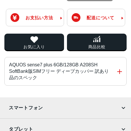
お支払い方法
配送について
お気に入り
商品比較
AQUOS sense7 plus 6GB/128GB A208SH
SoftBank版SIMフリー ディープカッパー 訳あり
品のスペック
チップ・プロセッサー
Qualcomm Snapdragon 695 5G
スマートフォン
カラー
iPhone
Galaxy
ディープカッパー/シルバー/ブラック
タブレット