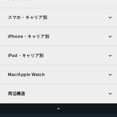
サイズ・重さ
Google Pixel
Xperia
iPad
iPad mini
約160mm×約76mm×約8.2mm（突起部除く）
AQUOS
Xiaomi
スマホ・キャリア別
約172g
iPad Air
iPad Pro
OPPO
Android
液晶
docomo
au
Surface
Galaxy Tab
iPhone・キャリア別
約6.4インチ
SoftBank
楽天モバイル
内蔵メモリ
Xiaomi Tablet
docomo
au
Ymobile
SIMフリー
ROM 128GB UFS 2.2／RAM 6GB LPDDR4X
iPad・キャリア別
SoftBank
楽天モバイル
メインカメラ
UQmobile
au
SoftBank
有効画素数 約5,030万画素（標準） CMOS／焦点距離23㎜
Ymobile
SIMフリー
Mac/Apple Watch
F値 1.9
docomo
Wi-Fi
有効画素数 約800万画素（広角） CMOS／焦点距離15㎜
UQmobile
MacBook
MacBook Air
F値 2.4
周辺機器
サブカメラ
MacBook Pro
iMac
ページトップへ
有効画素数約800万画素（標準） CMOS／焦点距離26㎜
Apple Pencil
Keyboard
Mac mini
Mac Studio
F値 2.0