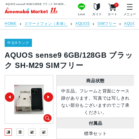
AQUOS sense9 6GB/128GB ブラック SH-M29 SIMフリー | 中古スマホ販売のアメモバマーケット
0
アメモバマーケット
Line
ガイド
カート
メニュー
HOME
スマートフォン（本体）
AQUOS
SIMフリー
AQUOS 
中古Aランク
AQUOS sense9 6GB/128GB ブラッ
ク SH-M29 SIMフリー
商品状態
中古品。フレームと背面にケース
跡があります。写真では写しきれ
ない部分もございますのでご了承
ください。
付属品
標準セット