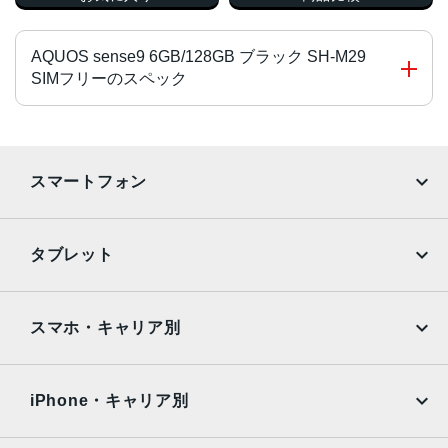
AQUOS sense9 6GB/128GB ブラック SH-M29
SIMフリーのスペック
CPU
Qualcomm Snapdragon 7s Gen 2 mobile Platform
スマートフォン
2.4GHz + 1.95GHz オクタコア
サイズ・重量
iPhone
Galaxy
タブレット
73×149×8.9ｍｍ・166g
Google Pixel
Xperia
画面サイズ
iPad
iPad mini
AQUOS
Xiaomi
スマホ・キャリア別
6.1インチ
iPad Air
iPad Pro
OPPO
Android
カラー
docomo
au
Surface
Galaxy Tab
iPhone・キャリア別
ブラック、グリーン、コーラル、ブルー、ホワイト
SoftBank
楽天モバイル
内蔵メモリ
Xiaomi Tablet