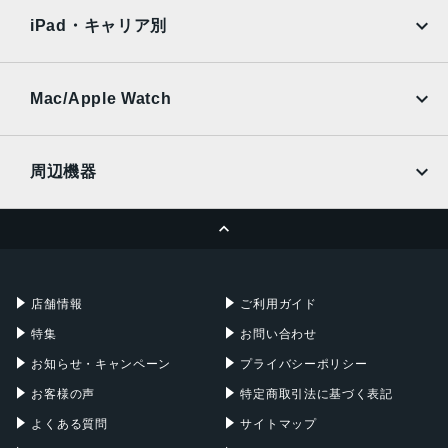
docomo
au
Ymobile
SIMフリー
RAM：6GB、8GB
iPad・キャリア別
ROM：128GB、256GB
SoftBank
楽天モバイル
UQmobile
バッテリー容量
au
SoftBank
Ymobile
SIMフリー
Mac/Apple Watch
5000ｍAh
docomo
Wi-Fi
UQmobile
背面カメラ
MacBook
MacBook Air
周辺機器
標準：約5030万画素
MacBook Pro
iMac
広角：約5030万画素
ページトップへ
Apple Pencil
Keyboard
前面カメラ
Mac mini
Mac Studio
充電器
iPadケース
約3200万画素
Mac Pro
Apple Watch
店舗情報
ご利用ガイド
認証機能
特集
お問い合わせ
指紋/顔認証
お知らせ・キャンペーン
プライバシーポリシー
発売日
お客様の声
特定商取引法に基づく表記
2024年11月
よくある質問
サイトマップ