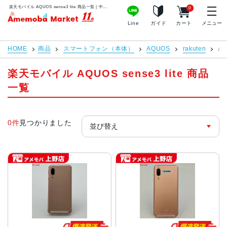
楽天モバイル AQUOS sense3 lite 商品一覧 | 中古スマホ販売のアメモバマーケット
0
アメモバマーケット
Line
ガイド
カート
メニュー
HOME
商品
スマートフォン（本体）
AQUOS
rakuten
AQ
楽天モバイル AQUOS sense3 lite 商品
一覧
0件
見つかりました