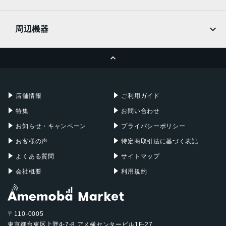
docomo
Wi-Fi
UQmobile
MacBook
MacBook Air
周辺機器
MacBook Pro
iMac
ページトップへ
Apple Pencil
Keyboard
Mac mini
Mac Studio
充電器
iPadケース
Mac Pro
Apple Watch
店舗情報
ご利用ガイド
特集
お問い合わせ
お知らせ・キャンペーン
プライバシーポリシー
お客様の声
特定商取引法に基づく表記
よくある質問
サイトマップ
会社概要
利用規約
〒110-0005
東京都台東区上野4-7-8 アメ横センタービル1F-27