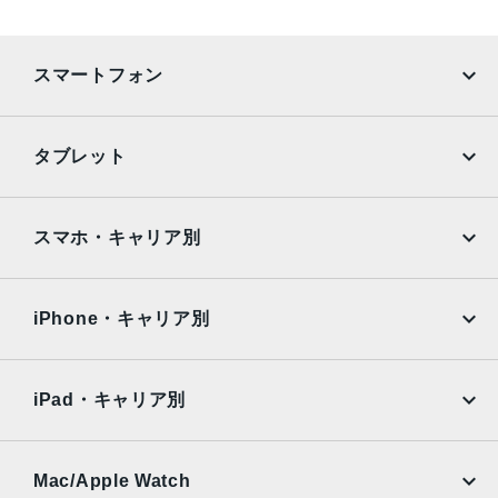
スマートフォン
iPhone
Galaxy
タブレット
Google Pixel
Xperia
iPad
iPad mini
AQUOS
Xiaomi
スマホ・キャリア別
iPad Air
iPad Pro
OPPO
Android
docomo
au
Surface
Galaxy Tab
iPhone・キャリア別
SoftBank
楽天モバイル
Xiaomi Tablet
docomo
au
Ymobile
SIMフリー
iPad・キャリア別
SoftBank
楽天モバイル
UQmobile
au
SoftBank
Ymobile
SIMフリー
Mac/Apple Watch