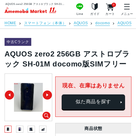
AQUOS zero2 256GB アストロブラック SH-01M docomo版SIMフリー | 中古スマホ販売のアメモバマーケット
0
アメモバマーケット
Line
ガイド
カート
メニュー
HOME
スマートフォン（本体）
AQUOS
docomo
AQUOS z
中古Cランク
AQUOS zero2 256GB アストロブラ
ック SH-01M docomo版SIMフリー
現在、在庫はありません
似た商品を探す
商品状態