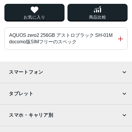
お気に入り
商品比較
AQUOS zero2 256GB アストロブラック SH-01M
docomo版SIMフリーのスペック
チップ・プロセッサー
Snapdragon 855 SDM855 オクタコア
スマートフォン
カラー
iPhone
Galaxy
アストロブラック、ミスティホワイト
タブレット
サイズ・重さ
Google Pixel
Xperia
iPad
iPad mini
74x158x9.5mm・141g
AQUOS
Xiaomi
スマホ・キャリア別
液晶
iPad Air
iPad Pro
OPPO
Android
6.4インチ