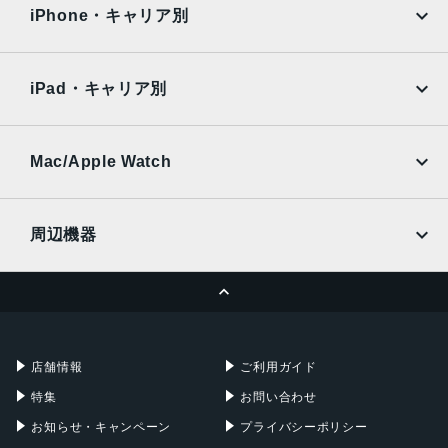
docomo
au
Surface
Galaxy Tab
iPhone・キャリア別
アウトカメラ
SoftBank
楽天モバイル
Xiaomi Tablet
標準カメラ：約1220万画素
docomo
au
Ymobile
SIMフリー
広角カメラ：約2010万画素
iPad・キャリア別
SoftBank
楽天モバイル
インカメラ
UQmobile
au
SoftBank
約800万画素
Ymobile
SIMフリー
Mac/Apple Watch
内蔵メモリ
docomo
Wi-Fi
UQmobile
MacBook
MacBook Air
ROM：256GB
周辺機器
RAM：8GB
MacBook Pro
iMac
バッテリー容量
ページトップへ
Apple Pencil
Keyboard
Mac mini
Mac Studio
3130ｍAh
充電器
iPadケース
認証機能
Mac Pro
Apple Watch
店舗情報
ご利用ガイド
指紋/顔認証
特集
お問い合わせ
発売日
お知らせ・キャンペーン
プライバシーポリシー