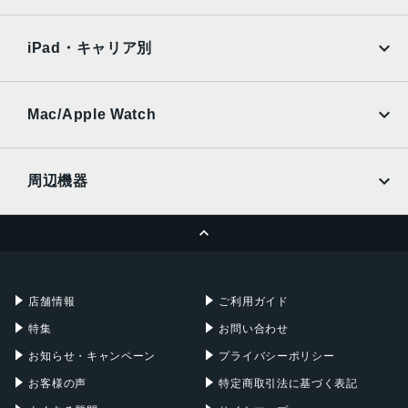
SoftBank
楽天モバイル
内蔵メモリ
Xiaomi Tablet
docomo
au
Ymobile
SIMフリー
ROM：32GB
iPad・キャリア別
RAM：3GB
SoftBank
楽天モバイル
UQmobile
アウトカメラ
au
SoftBank
Ymobile
SIMフリー
Mac/Apple Watch
約1310万画素
docomo
Wi-Fi
UQmobile
インカメラ
MacBook
MacBook Air
周辺機器
約500万画素
MacBook Pro
iMac
バッテリー容量
ページトップへ
Apple Pencil
Keyboard
Mac mini
Mac Studio
2700ｍAh
充電器
iPadケース
認証機能
Mac Pro
Apple Watch
店舗情報
ご利用ガイド
指紋認証
特集
お問い合わせ
発売日
お知らせ・キャンペーン
プライバシーポリシー
2017年11月2日
お客様の声
特定商取引法に基づく表記