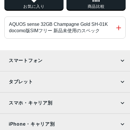
お気に入り
商品比較
AQUOS sense 32GB Champagne Gold SH-01K
docomo版SIMフリー 新品未使用のスペック
チップ・プロセッサー
Snapdragon 430 MSM8937 オクタコア
スマートフォン
カラー
iPhone
Galaxy
ベルベットブラック、シルキーホワイト、ノーブルレッ
タブレット
ド、ミスティピンク、オパールグリーン
Google Pixel
Xperia
サイズ・重さ
iPad
iPad mini
AQUOS
Xiaomi
スマホ・キャリア別
72x144x9.4mm・148g
iPad Air
iPad Pro
OPPO
Android
液晶
docomo
au
Surface
Galaxy Tab
iPhone・キャリア別
５インチ