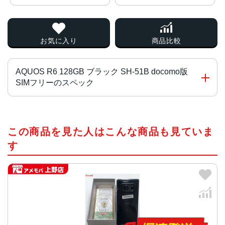
お気に入り
商品比較
AQUOS R6 128GB ブラック SH-51B docomo版
SIMフリーのスペック
チップ・プロセッサー
この商品を見た人はこんな商品も見ていま
Snapdragon 888 5G オクタコア
す
カラー
ブラック、ホワイト
サイズ・重さ
74x162x9.5mm・207g
液晶