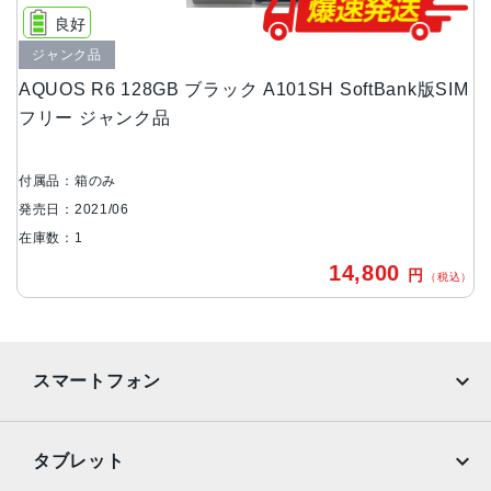
6.6インチ
良好
ジャンク品
内蔵メモリ
AQUOS R6 128GB ブラック A101SH SoftBank版SIM
ROM：128GB
フリー ジャンク品
RAM：12GB
アウトカメラ
付属品：箱のみ
約2020万画素
発売日：2021/06
インカメラ
在庫数：1
約1260万画素
14,800
円
（税込）
バッテリー容量
5000ｍAh
スマートフォン
認証機能
指紋/顔認証
iPhone
Galaxy
発売日
タブレット