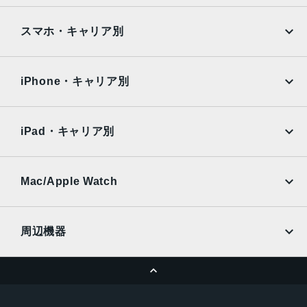
Google Pixel
Xperia
2021年6月25日
iPad
iPad mini
AQUOS
Xiaomi
スマホ・キャリア別
iPad Air
iPad Pro
OPPO
Android
docomo
au
Surface
Galaxy Tab
iPhone・キャリア別
SoftBank
楽天モバイル
Xiaomi Tablet
docomo
au
Ymobile
SIMフリー
iPad・キャリア別
SoftBank
楽天モバイル
UQmobile
au
SoftBank
Ymobile
SIMフリー
Mac/Apple Watch
docomo
Wi-Fi
UQmobile
MacBook
MacBook Air
周辺機器
MacBook Pro
iMac
ページトップへ
Apple Pencil
Keyboard
Mac mini
Mac Studio
充電器
iPadケース