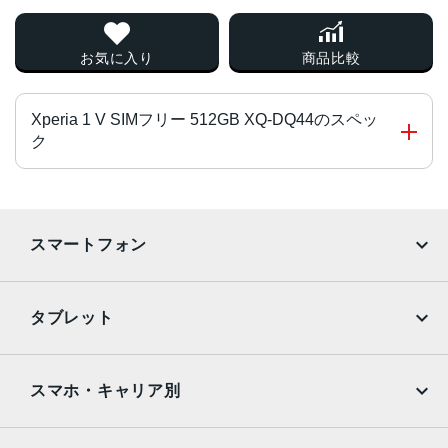
お気に入り
商品比較
Xperia 1 V SIMフリー 512GB XQ-DQ44のスペッ
ク
チップ・プロセッサー
Snapdragon® 8 Gen 2 Mobile Platform
スマートフォン
カラー
iPhone
Galaxy
ブラック、プラチナシルバー、カーキグリーン
タブレット
サイズ・重さ
Google Pixel
Xperia
iPad
iPad mini
約71mm×約165mm×約8.3mm ・約187g
AQUOS
Xiaomi
スマホ・キャリア別
液晶
iPad Air
iPad Pro
OPPO
Android
約6.5インチ