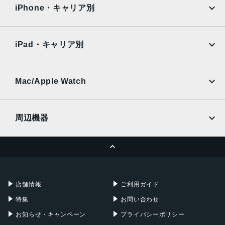
docomo
au
Surface
Galaxy Tab
iPhone・キャリア別
フロントカメラ
SoftBank
楽天モバイル
Xiaomi Tablet
有効画素数約1200万画素/F値2.0
docomo
au
Ymobile
SIMフリー
iPad・キャリア別
メインカメラ
SoftBank
楽天モバイル
UQmobile
6mm（超広角）
au
SoftBank
有効画素数約1200万画素/F値2.2
Ymobile
SIMフリー
Mac/Apple Watch
24mm（広角）
docomo
Wi-Fi
有効画素数約4800万画素
UQmobile
MacBook
MacBook Air
(記録画素数約1200万画素)/F値1.9
周辺機器
85-125mm（望遠）
MacBook Pro
iMac
有効画素数約1200万画素/F値2.3-2.8
ページトップへ
Apple Pencil
Keyboard
ZEISS T コーティング
Mac mini
Mac Studio
RAM/ROM
充電器
iPadケース
Mac Pro
Apple Watch
12GB/256GB
店舗情報
ご利用ガイド
16GB/512GB
特集
お問い合わせ
バッテリー容量
お知らせ・キャンペーン
プライバシーポリシー