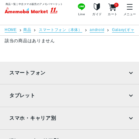
商品一覧 | 中古スマホ販売のアメモバマーケット
0
MacBook Pro
iMac
アメモバマーケット
Line
ガイド
カート
メニュー
Mac mini
Mac Studio
HOME
商品
スマートフォン（本体）
android
Galaxy(ギャ
Mac Pro
Apple Watch
該当の商品はありません
周辺機器
Apple Pencil
Keyboard
スマートフォン
充電器
iPadケース
iPhone
Galaxy
店舗情報
ご利用ガイド
タブレット
Google Pixel
Xperia
特集
お問い合わせ
iPad
iPad mini
お知らせ・キャンペーン
プライバシーポリシー
AQUOS
Xiaomi
スマホ・キャリア別
お客様の声
特定商取引法に基づく表記
iPad Air
iPad Pro
OPPO
Android
よくある質問
サイトマップ
docomo
au