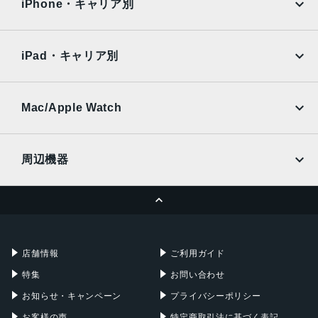
Surface
Galaxy Tab
iPhone・キャリア別
会社概要
利用規約
SoftBank
楽天モバイル
Xiaomi Tablet
買取サイト
修理サイト
docomo
au
Ymobile
SIMフリー
iPad・キャリア別
SoftBank
楽天モバイル
UQmobile
カメラ買取サイト
au
SoftBank
Ymobile
SIMフリー
Mac/Apple Watch
docomo
Wi-Fi
閉じる
UQmobile
MacBook
MacBook Air
周辺機器
MacBook Pro
iMac
ページトップへ
Apple Pencil
Keyboard
Mac mini
Mac Studio
充電器
iPadケース
Mac Pro
Apple Watch
店舗情報
ご利用ガイド
特集
お問い合わせ
お知らせ・キャンペーン
プライバシーポリシー
お客様の声
特定商取引法に基づく表記