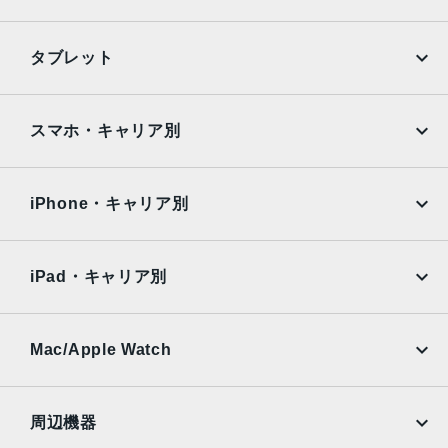
iPhone
Galaxy
タブレット
Google Pixel
Xperia
iPad
iPad mini
AQUOS
Xiaomi
スマホ・キャリア別
iPad Air
iPad Pro
OPPO
Android
docomo
au
Surface
Galaxy Tab
iPhone・キャリア別
SoftBank
楽天モバイル
Xiaomi Tablet
docomo
au
Ymobile
SIMフリー
iPad・キャリア別
SoftBank
楽天モバイル
UQmobile
au
SoftBank
Ymobile
SIMフリー
Mac/Apple Watch
docomo
Wi-Fi
UQmobile
MacBook
MacBook Air
周辺機器