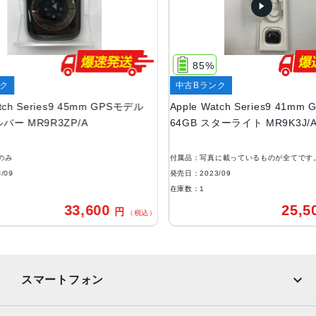
45mmまたは41mmのアルミニウムまたはステンレススチー
ルのケースサイズ
ケースカラー
93%
85%
スターライト、ミッドナイト、シルバー、(PRODUCT)RE
中古Bランク
中古Bランク
D、新色のピンクのアルミニウムケース
Apple Watch Series9 45mm GPSモデル
Apple Watch Se
64GB シルバー MR9R3ZP/A
64GB スターライト 
ゴールド、シルバー、グラファイトのステンレススチール
ケース
付属品：本体のみ
付属品：写真に載ってい
容量
発売日：2023/09
発売日：2023/09
在庫数：1
在庫数：1
64GB
33,600
円
（税込）
発売日
2023年9月22日
スマートフォン