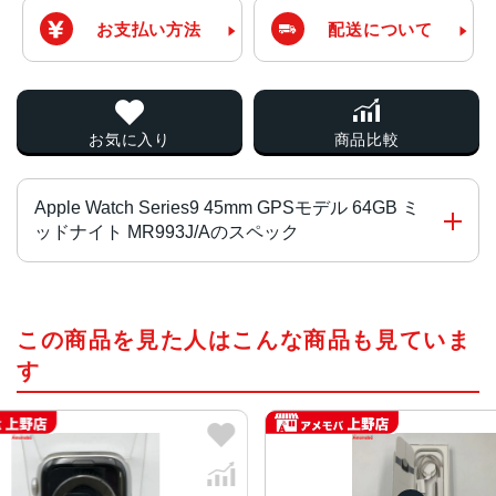
お支払い方法
配送について
お気に入り
商品比較
Apple Watch Series9 45mm GPSモデル 64GB ミ
ッドナイト MR993J/Aのスペック
チップ・プロセッサー
この商品を見た人はこんな商品も見ていま
S9 SiP（64ビットデュアルコアプロセッサ搭載）、W3ワイ
ヤレスチップ、第2世代の超広帯域チップ
す
ディスプレイ
LTPO OLED常時表示Retinaディスプレイ
ケースサイズ