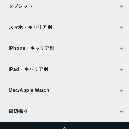
iPhone
Galaxy
タブレット
Google Pixel
Xperia
iPad
iPad mini
AQUOS
Xiaomi
スマホ・キャリア別
iPad Air
iPad Pro
OPPO
Android
docomo
au
Surface
Galaxy Tab
iPhone・キャリア別
SoftBank
楽天モバイル
Xiaomi Tablet
docomo
au
Ymobile
SIMフリー
iPad・キャリア別
SoftBank
楽天モバイル
UQmobile
au
SoftBank
Ymobile
SIMフリー
Mac/Apple Watch
docomo
Wi-Fi
UQmobile
MacBook
MacBook Air
周辺機器
MacBook Pro
iMac
ページトップへ
Apple Pencil
Keyboard