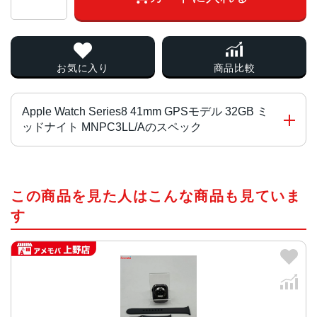
お気に入り
商品比較
Apple Watch Series8 41mm GPSモデル 32GB ミ
ッドナイト MNPC3LL/Aのスペック
チップ・プロセッサー
この商品を見た人はこんな商品も見ていま
S8（64ビットデュアルコアプロセッサ搭載）
す
ディスプレイ
LTPO OLED常時表示Retinaディスプレイ
ケースサイズ・重量
45mm、41mm
45mmケース：45mm x 38mm x 10.7mm