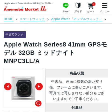
Apple Watch Series8 41mm GPSモデル 32GB ミッドナイト MNPC3LL/A | 中古スマホ販売のアメモバマーケット
0
アメモバマーケット
Line
ガイド
カート
メニュー
HOME
スマートウォッチ
Apple Watch「アップルウォッチ」
Ap
中古Cランク
Apple Watch Series8 41mm GPSモ
デル 32GB ミッドナイト
MNPC3LL/A
商品状態
中古品、画面に複数の深い擦り
傷、フレームに傷がございます。
写真では写しきれない部分もござ
いますのでご了承ください。
付属品