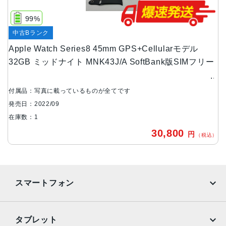
38.8 g（アルミニウム、GPSモデル、GPS + Cellularモデ
ル）
99%
51.5 g（ステンレススチール）
中古Bランク
41mmケース：41mm x 35mm x 10.7mm
Apple Watch Series8 45mm GPS+Cellularモデル
32.0 g（アルミニウム、GPSモデル、GPS + Cellularモデ
32GB ミッドナイト MNK43J/A SoftBank版SIMフリー
ル）
42.3 g（ステンレススチール）
付属品：写真に載っているものが全てです
ケースカラー
発売日：2022/09
アルミニウムケース：ミッドナイト、スターライト、シル
在庫数：1
バー、(PRODUCT)RED
30,800
ステンレススチールケース：グラファイト（PVD）、シル
円
（税込）
バー、ゴールド（PVD）
ストレージ
32GB
スマートフォン
バッテリー
iPhone
Galaxy
リチャージャブルリチウムイオンバッテリー内蔵
タブレット