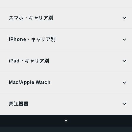
発売日
Google Pixel
Xperia
2022年9月16日
iPad
iPad mini
AQUOS
Xiaomi
スマホ・キャリア別
iPad Air
iPad Pro
OPPO
Android
docomo
au
Surface
Galaxy Tab
iPhone・キャリア別
SoftBank
楽天モバイル
Xiaomi Tablet
docomo
au
Ymobile
SIMフリー
iPad・キャリア別
SoftBank
楽天モバイル
UQmobile
au
SoftBank
Ymobile
SIMフリー
Mac/Apple Watch
docomo
Wi-Fi
UQmobile
MacBook
MacBook Air
周辺機器
MacBook Pro
iMac
ページトップへ
Apple Pencil
Keyboard
Mac mini
Mac Studio