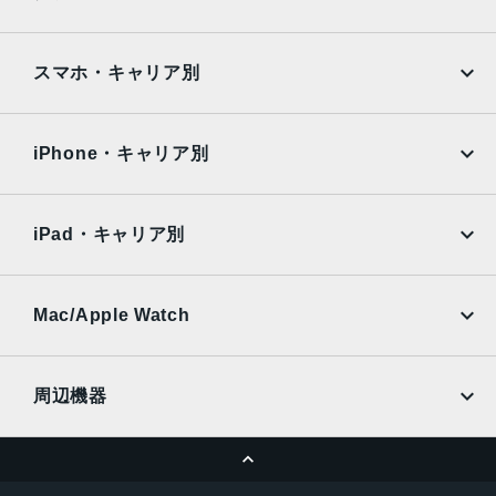
ケースサイズ
Google Pixel
Xperia
iPad
iPad mini
42mm、38mm
AQUOS
Xiaomi
スマホ・キャリア別
材質
iPad Air
iPad Pro
OPPO
Android
アルミニウム、ステンレススチール、セラミック
docomo
au
Surface
Galaxy Tab
iPhone・キャリア別
ストレージ
SoftBank
楽天モバイル
Xiaomi Tablet
8GB、16GB
docomo
au
Ymobile
SIMフリー
iPad・キャリア別
バッテリー
SoftBank
楽天モバイル
UQmobile
リチャージャブルリチウムイオンバッテリー内蔵
au
SoftBank
最大18時間
Ymobile
SIMフリー
Mac/Apple Watch
発売日
docomo
Wi-Fi
UQmobile
MacBook
MacBook Air
2017年9月22日
周辺機器
MacBook Pro
iMac
ページトップへ
Apple Pencil
Keyboard
Mac mini
Mac Studio