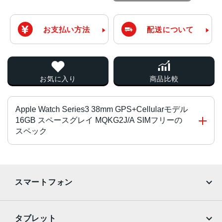
お支払い方法
配送について
お気に入り
商品比較
Apple Watch Series3 38mm GPS+Cellularモデル
16GB スペースグレイ MQKG2J/A SIMフリーの
スペック
チップ・プロセッサー
S3（32bitデュアルコア）・W2チップ
スマートフォン
ディスプレイ
iPhone
Galaxy
感圧タッチ対応OLED Retinaディスプレイ
タブレット