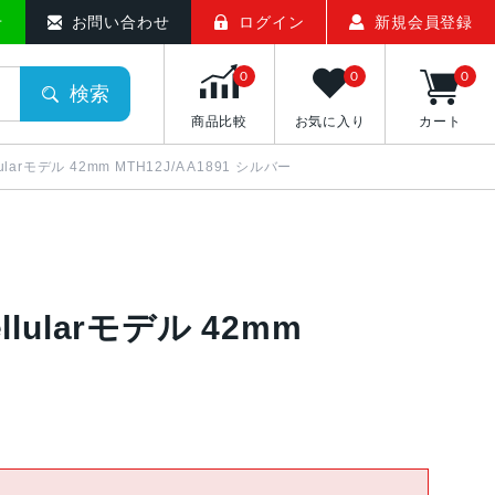
せ
お問い合わせ
ログイン
新規会員登録
0
0
0
検索
商品比較
お気に入り
カート
Cellularモデル 42mm MTH12J/A A1891 シルバー
Cellularモデル 42mm