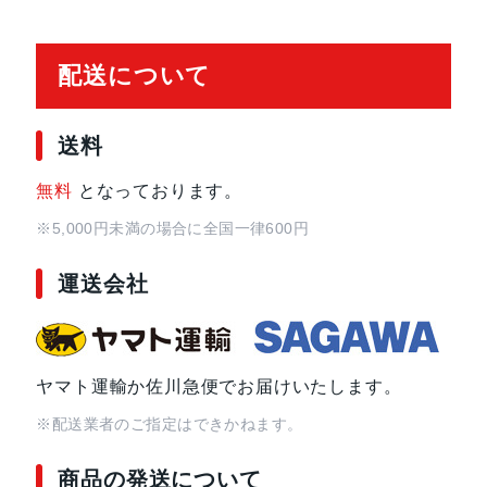
サー
配送について
ディスプレイ
感圧タッチ対応OLED Retinaディ
送料
ケースサイズ
42mm、38mm
無料
となっております。
材質
アルミニウム、ステンレススチール
※5,000円未満の場合に全国一律600円
ストレージ
8GB、16GB
運送会社
バッテリー
リチャージャブルリチウムイオンバ
最大18時間
ヤマト運輸か佐川急便でお届けいたします。
発売日
2017年9月22日
※配送業者のご指定はできかねます。
商品の発送について