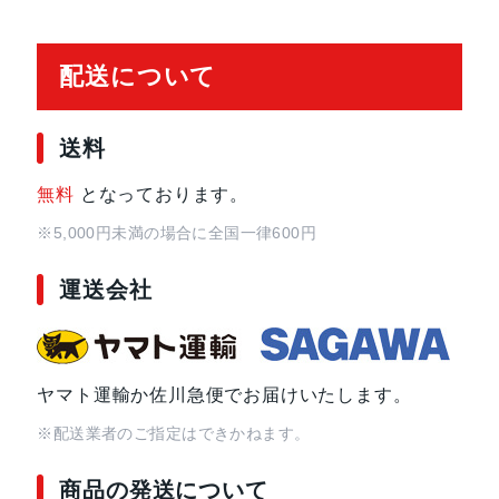
4コアNeural Engine
配送について
ディスプレイ
LTPO OLED常時表示Retina デ ィ ス 
送料
本体サイズ
44mm x 38mm x 10.7mm
40mm x 34mm x 10.7mm
無料
となっております。
※5,000円未満の場合に全国一律600円
重量
44mm（GPSモデル）：32.9g
（GPS + Cellularモデル）：33.0g
運送会社
40mm（GPSモデル）：26.3g
（GPS + Cellularモデル）：26.4g
ケースカラー
アルミニウムケース
ヤマト運輸か佐川急便でお届けいたします。
スターライト、ミッドナイト
※配送業者のご指定はできかねます。
バ ッ テ リ ー
一日中駆動するバッテリー。通常使用時
商品の発送について