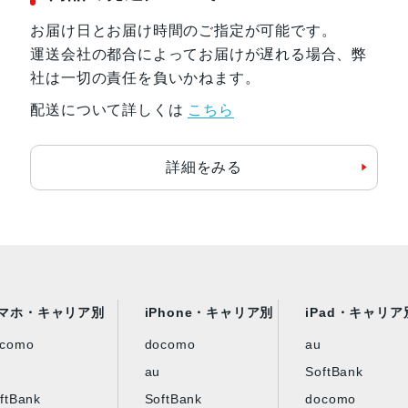
低電力モードで最大32時間6
お届け日とお届け時間のご指定が可能です。
リチャージャブルリチウムイオンバ
運送会社の都合によってお届けが遅れる場合、弊
社は一切の責任を負いかねます。
ストレージ
32GB
配送について詳しくは
こちら
発売日
2025年9月19日
詳細をみる
マホ・キャリア別
iPhone・キャリア別
iPad・キャリア
ocomo
docomo
au
au
SoftBank
ftBank
SoftBank
docomo