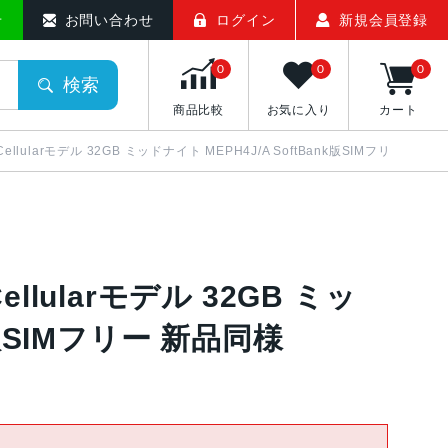
中古スマホ販売のアメモバマーケット
せ
お問い合わせ
ログイン
新規会員登録
0
0
0
検索
商品比較
お気に入り
カート
S+Cellularモデル 32GB ミッドナイト MEPH4J/A SoftBank版SIMフリー 新品
+Cellularモデル 32GB ミッ
k版SIMフリー 新品同様