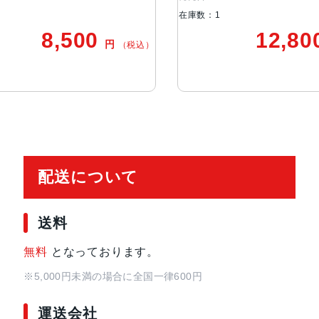
急速充電は非対応
在庫数：1
S5チップ（S3と比べて最大2倍高
8,500
12,80
円
（税込）
cellularモデル対
au・SoftBank・docomo
応キャリア
発売日
2020年9月18日
配送について
送料
無料
となっております。
※5,000円未満の場合に全国一律600円
運送会社