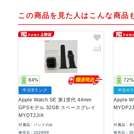
この商品を見た人はこんな商品
84%
72%
中古Bランク
中古A
Apple Watch SE 第1世代 44mm
Apple
GPSモデル 32GB スペースグレイ
MYDP2
MYDT2J/A
付属品：バンドのみ
付属品：本
発売日：2020/09
発売日：202