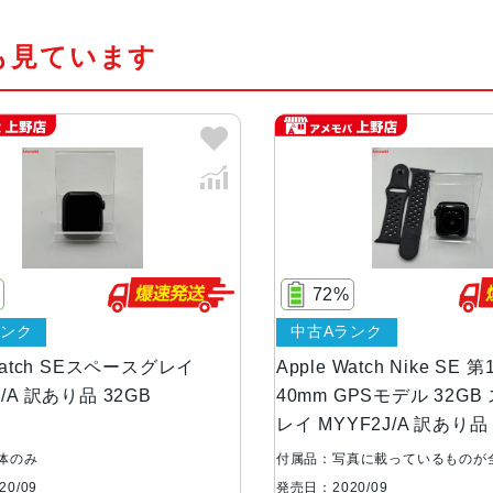
サー
も見ています
ディスプレイ
感圧タッチ対応LTPO OLED常時表
ケースサイズ
44mm、40mm
ケースカラー
スペースグレイ、ゴールド、シルバ
材質
アルミニウムケース
72%
ランク
中古Aランク
Apple Watch
血中酸素濃度アプリは非搭載
Series6との違い
常時表示ディスプレイは非搭載
 Watch SEスペースグレイ
Apple Watch Nike SE 
ケースはアルミニウムのみ
J/A 訳あり品 32GB
40mm GPSモデル 32G
カラーはシルバー、スペースグレイ
レイ MYYF2J/A 訳あり品
電気心拍センサーは非搭載
体のみ
付属品：写真に載っているものが
U1チップは非搭載
0/09
発売日：2020/09