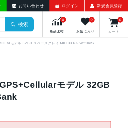
メモバマーケット
せ
お問い合わせ
ログイン
新規会員登録
0
0
0
検索
商品比較
お気に入り
カート
Cellularモデル 32GB スペースグレイ MKT33J/A SoftBank
 GPS+Cellularモデル 32GB
ank