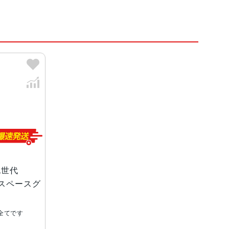
示Retinaディスプレイ
ー
第1世代
B スペースグ
、ゴールドのみ
全てです