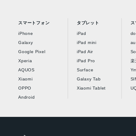
スマートフォン
タブレット
ス
iPhone
iPad
d
Galaxy
iPad mini
au
Google Pixel
iPad Air
So
Xperia
iPad Pro
楽
AQUOS
Surface
Ym
Xiaomi
Galaxy Tab
S
OPPO
Xiaomi Tablet
UQ
Android