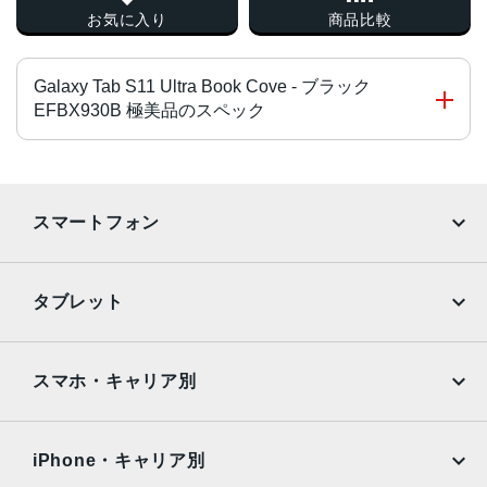
お気に入り
商品比較
Galaxy Tab S11 Ultra Book Cove - ブラック
EFBX930B 極美品のスペック
対応機種
Galaxy Tab S11 Ultra
スマートフォン
本体サイズ
iPhone
Galaxy
約 211.2 × 327.7 × 10.0 mm
タブレット
重量
Google Pixel
Xperia
iPad
iPad mini
約 430 g
AQUOS
Xiaomi
スマホ・キャリア別
発売日
iPad Air
iPad Pro
OPPO
Android
2025年9月19日
docomo
au
Surface
Galaxy Tab
iPhone・キャリア別