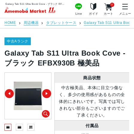
Galaxy Tab S11 Ultra Book Cove - ブラック EFBX930B 極美品 | 中古スマホ販売のアメモバマーケット
0
アメモバマーケット
Line
ガイド
カート
メニュー
HOME
周辺機器
タブレットケース
Galaxy Tab S11 Ultra Book
中古Aランク
Galaxy Tab S11 Ultra Book Cove -
ブラック EFBX930B 極美品
商品状態
中古極美品、本体に目立つ傷な
く、多少の使用感があるものの全
体的にきれいです。写真では写し
きれない部分もございますのでご
了承ください。
付属品