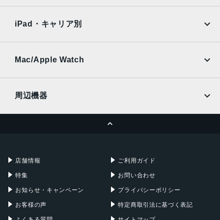
SoftBank
楽天モバイル
Xiaomi Tablet
docomo
au
Ymobile
SIMフリー
iPad・キャリア別
SoftBank
楽天モバイル
UQmobile
au
SoftBank
Ymobile
SIMフリー
Mac/Apple Watch
docomo
Wi-Fi
UQmobile
MacBook
MacBook Air
周辺機器
MacBook Pro
iMac
ページトップへ
Apple Pencil
Keyboard
Mac mini
Mac Studio
充電器
iPadケース
Mac Pro
Apple Watch
店舗情報
ご利用ガイド
特集
お問い合わせ
お知らせ・キャンペーン
プライバシーポリシー
お客様の声
特定商取引法に基づく表記
よくある質問
サイトマップ