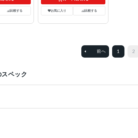
比較する
お気に入り
比較する
1
2
前へ
pleのスペック