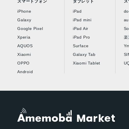
スマートフォン
タブレット
ス
iPhone
iPad
d
Galaxy
iPad mini
au
Google Pixel
iPad Air
So
Xperia
iPad Pro
楽
AQUOS
Surface
Ym
Xiaomi
Galaxy Tab
S
OPPO
Xiaomi Tablet
UQ
Android