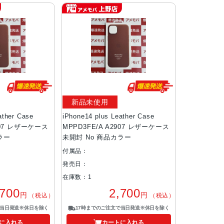
新品未使用
ather Case
iPhone14 plus Leather Case
907 レザーケース
MPPD3FE/A A2907 レザーケース
ラー
未開封 No 商品カラー
付属品：
発売日：
在庫数：1
,700
2,700
円
円
（税込）
（税込）
で当日発送※休日を除く
17時までのご注文で当日発送※休日を除く
に入れる
カートに入れる