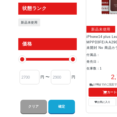
状態ランク
新品未使用
新品未使用
iPhone14 plus Le
MPPD3FE/A A2
価格
未開封 No 商品カ
付属品：
発売日：
在庫数：1
2
〜
円
円
17時までのご注文
カート
お気に入り
クリア
確定