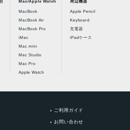
別
Mac/Apple Watch
周辺機器
MacBook
Apple Pencil
MacBook Air
Keyboard
MacBook Pro
充電器
iMac
iPadケース
Mac mini
Mac Studio
Mac Pro
Apple Watch
ご利用ガイド
お問い合わせ