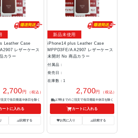
用
新品未使用
us Leather Case
iPhone14 plus Leather Case
A A2907 レザーケース
MPPD3FE/A A2907 レザーケース
商品カラー
未開封 No 商品カラー
付属品：
発売日：
在庫数：1
2,700
2,700
円
円
（税込）
（税込）
ご注文で当日発送※休日を除く
17時までのご注文で当日発送※休日を除く
カートに入れる
カートに入れる
り
比較する
お気に入り
比較する