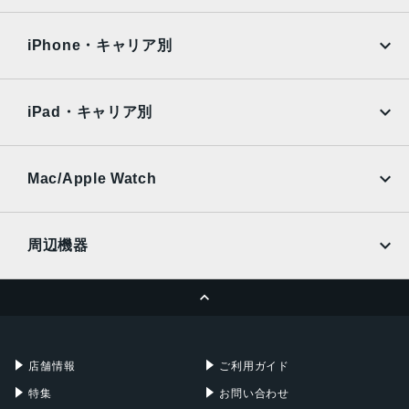
iPad Air
iPad Pro
OPPO
Android
docomo
au
Surface
Galaxy Tab
iPhone・キャリア別
SoftBank
楽天モバイル
Xiaomi Tablet
docomo
au
Ymobile
SIMフリー
iPad・キャリア別
SoftBank
楽天モバイル
UQmobile
au
SoftBank
Ymobile
SIMフリー
Mac/Apple Watch
docomo
Wi-Fi
UQmobile
MacBook
MacBook Air
周辺機器
MacBook Pro
iMac
ページトップへ
Apple Pencil
Keyboard
Mac mini
Mac Studio
充電器
iPadケース
Mac Pro
Apple Watch
店舗情報
ご利用ガイド
特集
お問い合わせ