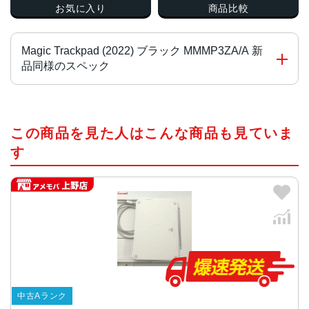
お気に入り
商品比較
Magic Trackpad (2022) ブラック MMMP3ZA/A 新
品同様のスペック
本体サイズ
この商品を見た人はこんな商品も見ていま
高さ 0.49〜1.09 cm × 幅 16.0 cm × 奥行き 11.49 cm
す
重量
約 230 g
発売日
2021年8月24日
中古Aランク