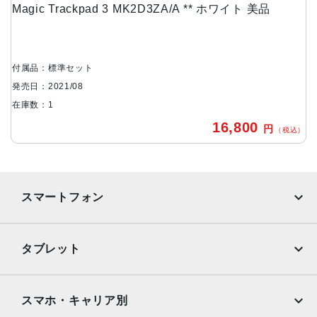
Magic Trackpad 3 MK2D3ZA/A ** ホワイト 美品
付属品：標準セット
発売日：2021/08
在庫数：1
16,800
円
（税込）
スマートフォン
iPhone
Galaxy
タブレット
Google Pixel
Xperia
iPad
iPad mini
AQUOS
Xiaomi
スマホ・キャリア別