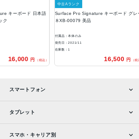
289.1x4.89x226.1 mm
ランク
中古Aランク
重量
ce Pro Signature キーボード 日本語
Surface Pro Signature
0019 ** ブラック
８XB-00079 美品
281 g
カラー
標準セット
付属品：本体のみ
ブラック、プラチナ、アイスブルー、サファイア、ポピー
21/11
発売日：2021/11
レッド、フォレスト
在庫数：1
16,000
16
円
発売日
（税込）
2021年11月 1日
スマートフォン
iPhone
Galaxy
タブレット
Google Pixel
Xperia
iPad
iPad mini
AQUOS
Xiaomi
スマホ・キャリア別