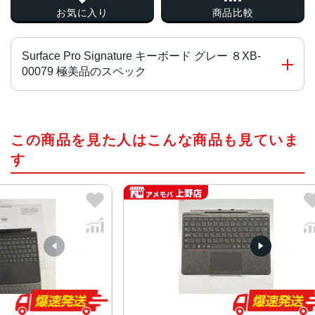
お気に入り
商品比較
Surface Pro Signature キーボード グレー ８XB-
00079 極美品のスペック
タイプ
この商品を見た人はこんな商品も見ていま
専用ケース
す
対応端末
Surface Pro X
Surface Pro 8
Surface Pro 9
ケース素材
Alcantara
サイズ