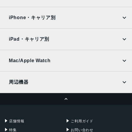
iPad Air
iPad Pro
OPPO
Android
docomo
au
Surface
Galaxy Tab
iPhone・キャリア別
SoftBank
楽天モバイル
Xiaomi Tablet
docomo
au
Ymobile
SIMフリー
iPad・キャリア別
SoftBank
楽天モバイル
UQmobile
au
SoftBank
Ymobile
SIMフリー
Mac/Apple Watch
docomo
Wi-Fi
UQmobile
MacBook
MacBook Air
周辺機器
MacBook Pro
iMac
ページトップへ
Apple Pencil
Keyboard
Mac mini
Mac Studio
充電器
iPadケース
Mac Pro
Apple Watch
店舗情報
ご利用ガイド
特集
お問い合わせ