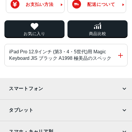
お支払い方法
配送について
お気に入り
商品比較
iPad Pro 12.9インチ (第3・4・5世代)用 Magic
Keyboard JIS ブラック A1998 極美品のスペック
タイプ
専用ケース
スマートフォン
対応端末
iPhone
Galaxy
12.9インチiPad Pro(第3世代)
タブレット
12.9インチiPad Pro(第4世代)
Google Pixel
Xperia
カラー
iPad
iPad mini
AQUOS
Xiaomi
スマホ・キャリア別