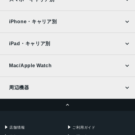
ブラック
iPad Air
iPad Pro
OPPO
Android
発売日
docomo
au
Surface
Galaxy Tab
iPhone・キャリア別
2020年4月20日
SoftBank
楽天モバイル
Xiaomi Tablet
docomo
au
Ymobile
SIMフリー
iPad・キャリア別
SoftBank
楽天モバイル
UQmobile
au
SoftBank
Ymobile
SIMフリー
Mac/Apple Watch
docomo
Wi-Fi
UQmobile
MacBook
MacBook Air
周辺機器
MacBook Pro
iMac
ページトップへ
Apple Pencil
Keyboard
Mac mini
Mac Studio
充電器
iPadケース
Mac Pro
Apple Watch
店舗情報
ご利用ガイド