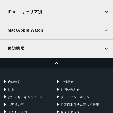
SoftBank
楽天モバイル
Xiaomi Tablet
docomo
au
Ymobile
SIMフリー
iPad・キャリア別
SoftBank
楽天モバイル
UQmobile
au
SoftBank
Ymobile
SIMフリー
Mac/Apple Watch
docomo
Wi-Fi
UQmobile
MacBook
MacBook Air
周辺機器
MacBook Pro
iMac
ページトップへ
Apple Pencil
Keyboard
Mac mini
Mac Studio
充電器
iPadケース
Mac Pro
Apple Watch
店舗情報
ご利用ガイド
特集
お問い合わせ
お知らせ・キャンペーン
プライバシーポリシー
お客様の声
特定商取引法に基づく表記
よくある質問
サイトマップ