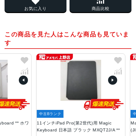
お気に入り
商品比較
この商品を見た人はこんな商品も見ていま
す
中古Bランク
中古B
rd ** ホワ
11インチiPad Pro(第2世代)用 Magic
Magic
Keyboard 日本語 ブラック MXQT2J/A **
(JIS