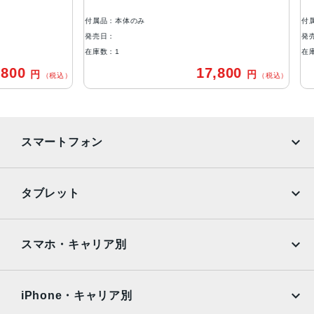
付属品：本体のみ
付属品：
発売日：
発売日：
在庫数：1
在庫数：
00
17,800
円
円
（税込）
（税込）
スマートフォン
iPhone
Galaxy
タブレット
Google Pixel
Xperia
iPad
iPad mini
AQUOS
Xiaomi
スマホ・キャリア別
iPad Air
iPad Pro
OPPO
Android
docomo
au
Surface
Galaxy Tab
iPhone・キャリア別