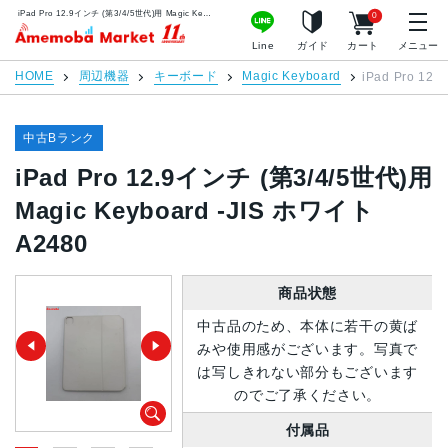
iPad Pro 12.9インチ (第3/4/5世代)用 Magic Keyboard -JIS ホワイト A2480 | 中古スマホ販売のアメモバマーケット
0
アメモバマーケット
Line
ガイド
カート
メニュー
HOME
周辺機器
キーボード
Magic Keyboard
iPad Pro 12
中古Bランク
iPad Pro 12.9インチ (第3/4/5世代)用
Magic Keyboard -JIS ホワイト
A2480
商品状態
中古品のため、本体に若干の黄ば
みや使用感がございます。写真で
は写しきれない部分もございます
のでご了承ください。
付属品