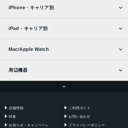
docomo
au
Surface
Galaxy Tab
iPhone・キャリア別
SoftBank
楽天モバイル
Xiaomi Tablet
docomo
au
Ymobile
SIMフリー
iPad・キャリア別
SoftBank
楽天モバイル
UQmobile
au
SoftBank
Ymobile
SIMフリー
Mac/Apple Watch
docomo
Wi-Fi
UQmobile
MacBook
MacBook Air
周辺機器
MacBook Pro
iMac
ページトップへ
Apple Pencil
Keyboard
Mac mini
Mac Studio
充電器
iPadケース
Mac Pro
Apple Watch
店舗情報
ご利用ガイド
特集
お問い合わせ
お知らせ・キャンペーン
プライバシーポリシー