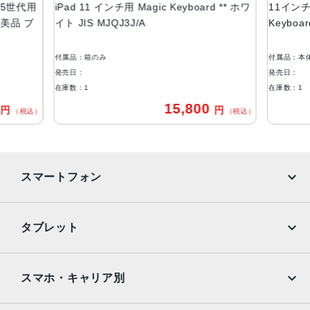
4/5世代用
iPad 11 インチ用 Magic Keyboard ** ホワ
11インチi
A 美品 ブ
イト JIS MJQJ3J/A
Keyboa
付属品：箱のみ
付属品：本
発売日：
発売日：
在庫数：1
在庫数：1
0
15,800
円
円
（税込）
（税込）
スマートフォン
iPhone
Galaxy
タブレット
Google Pixel
Xperia
iPad
iPad mini
AQUOS
Xiaomi
スマホ・キャリア別
iPad Air
iPad Pro
OPPO
Android