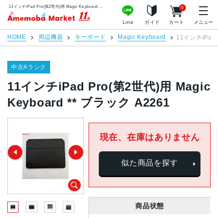
11インチiPad Pro(第2世代)用 Magic Keyboard ** ブラック A2261 | 中古スマホ販売のアメモバマーケット
0
アメモバマーケット
Line
ガイド
カート
メニュー
HOME
周辺機器
キーボード
Magic Keyboard
11インチiPad 
中古Aランク
11インチiPad Pro(第2世代)用 Magic
Keyboard ** ブラック A2261
現在、在庫はありません
似た商品を探す
商品状態