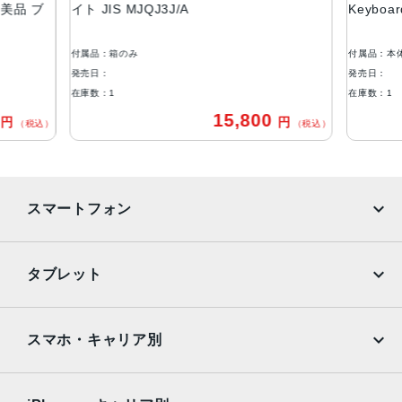
A 美品 ブ
イト JIS MJQJ3J/A
Keyboa
付属品：箱のみ
付属品：本
発売日：
発売日：
在庫数：1
在庫数：1
0
15,800
円
円
（税込）
（税込）
スマートフォン
iPhone
Galaxy
タブレット
Google Pixel
Xperia
iPad
iPad mini
AQUOS
Xiaomi
スマホ・キャリア別
iPad Air
iPad Pro
OPPO
Android
docomo
au