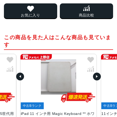
お気に入り
商品比較
この商品を見た人はこんな商品も見ていま
す
中古Bランク
中古Bラ
4/5世代用
iPad 11 インチ用 Magic Keyboard ** ホワ
11インチi