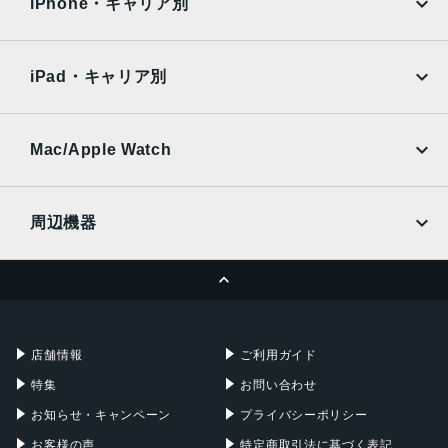
Surface
Galaxy Tab
iPhone・キャリア別
SoftBank
楽天モバイル
Xiaomi Tablet
docomo
au
Ymobile
SIMフリー
iPad・キャリア別
SoftBank
楽天モバイル
UQmobile
au
SoftBank
Ymobile
SIMフリー
Mac/Apple Watch
docomo
Wi-Fi
UQmobile
MacBook
MacBook Air
周辺機器
MacBook Pro
iMac
ページトップへ
Apple Pencil
Keyboard
Mac mini
Mac Studio
充電器
iPadケース
Mac Pro
Apple Watch
店舗情報
ご利用ガイド
特集
お問い合わせ
お知らせ・キャンペーン
プライバシーポリシー
お客様の声
特定商取引法に基づく表記