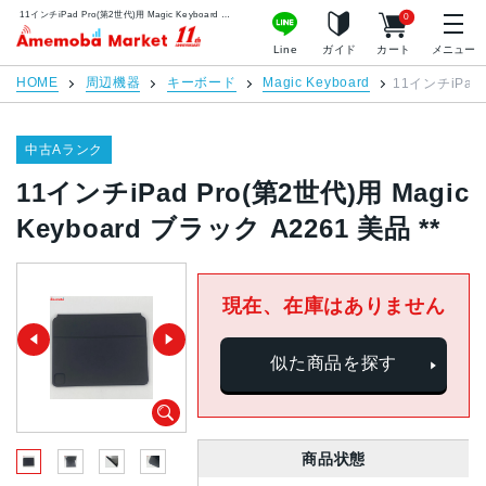
11インチiPad Pro(第2世代)用 Magic Keyboard ブラック A2261 美品 ** | 中古スマホ販売のアメモバマーケット
0
アメモバマーケット
Line
ガイド
カート
メニュー
HOME
周辺機器
キーボード
Magic Keyboard
11インチiPad 
中古Aランク
11インチiPad Pro(第2世代)用 Magic
Keyboard ブラック A2261 美品 **
現在、在庫はありません
似た商品を探す
商品状態