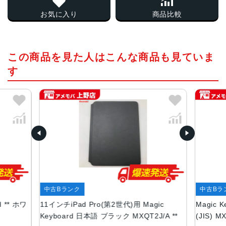
お気に入り
商品比較
この商品を見た人はこんな商品も見ていま
す
中古Bランク
中古Bラ
d ** ホワ
11インチiPad Pro(第2世代)用 Magic
Magic K
Keyboard 日本語 ブラック MXQT2J/A **
(JIS) 