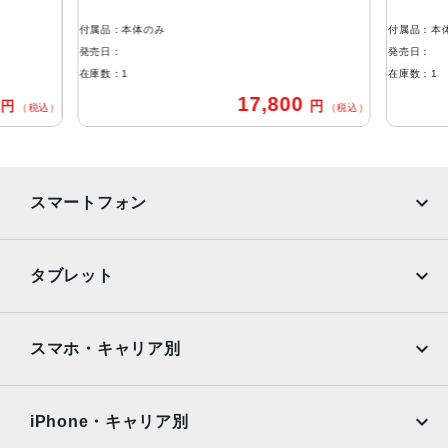
付属品：本体のみ
付属品：本
発売日：
発売日：
在庫数：1
在庫数：1
0
17,800
円
円
（税込）
（税込）
スマートフォン
iPhone
Galaxy
タブレット
Google Pixel
Xperia
iPad
iPad mini
AQUOS
Xiaomi
スマホ・キャリア別
iPad Air
iPad Pro
OPPO
Android
docomo
au
Surface
Galaxy Tab
iPhone・キャリア別