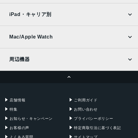
SoftBank
楽天モバイル
Xiaomi Tablet
docomo
au
Ymobile
SIMフリー
iPad・キャリア別
SoftBank
楽天モバイル
UQmobile
au
SoftBank
Ymobile
SIMフリー
Mac/Apple Watch
docomo
Wi-Fi
UQmobile
MacBook
MacBook Air
周辺機器
MacBook Pro
iMac
ページトップへ
Apple Pencil
Keyboard
Mac mini
Mac Studio
充電器
iPadケース
Mac Pro
Apple Watch
店舗情報
ご利用ガイド
特集
お問い合わせ
お知らせ・キャンペーン
プライバシーポリシー
お客様の声
特定商取引法に基づく表記
よくある質問
サイトマップ