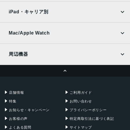
Xiaomi Tablet
docomo
au
Ymobile
SIMフリー
iPad・キャリア別
SoftBank
楽天モバイル
UQmobile
au
SoftBank
Ymobile
SIMフリー
Mac/Apple Watch
docomo
Wi-Fi
UQmobile
MacBook
MacBook Air
周辺機器
MacBook Pro
iMac
ページトップへ
Apple Pencil
Keyboard
Mac mini
Mac Studio
充電器
iPadケース
Mac Pro
Apple Watch
店舗情報
ご利用ガイド
特集
お問い合わせ
お知らせ・キャンペーン
プライバシーポリシー
お客様の声
特定商取引法に基づく表記
よくある質問
サイトマップ