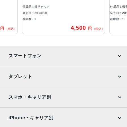
あり
付属品：標準セット
付属品：標
発売日
発売日：2018/10
発売日：201
在庫数：1
在庫数：1
2018年10月31日
0
4,500
円
円
（税込）
（税込）
スマートフォン
iPhone
Galaxy
タブレット
Google Pixel
Xperia
iPad
iPad mini
AQUOS
Xiaomi
スマホ・キャリア別
iPad Air
iPad Pro
OPPO
Android
docomo
au
Surface
Galaxy Tab
iPhone・キャリア別
SoftBank
楽天モバイル