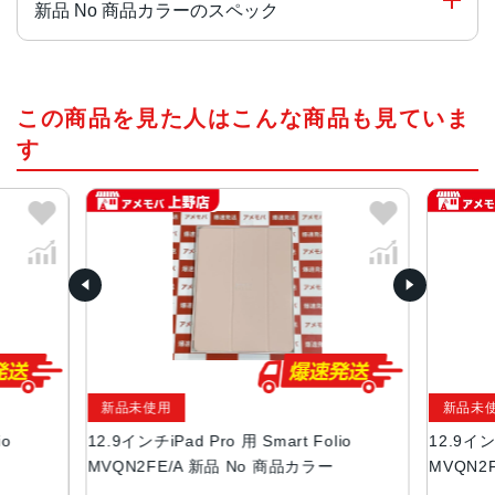
新品 No 商品カラーのスペック
対応端末
この商品を見た人はこんな商品も見ていま
iPad Pro（12.9インチ）（第6世代）
iPad Pro（12.9インチ）（第5世代）
す
iPad Pro（12.9インチ）（第4世代）
iPad Pro（12.9インチ）（第3世代）
タイプ
専用ケース
カラー
ブラック
ホワイト
マリンブルー
新品未使用
新品未
ディープネイビー
io
12.9インチiPad Pro 用 Smart Folio
12.9インチ
スタンド機能
MVQN2FE/A 新品 No 商品カラー
MVQN2