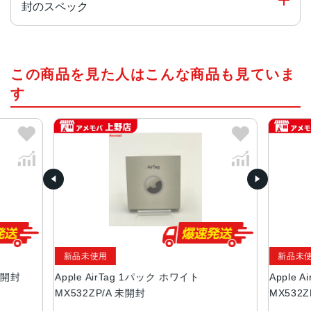
封のスペック
対応機種
この商品を見た人はこんな商品も見ていま
iOS 14.5以降を搭載したiPhone・iPod touch/iPadOS 14.5
以降を搭載したiPad
す
製品タイプ
紛失防止タグ
サイズ
直径：31.9 mm
厚さ：8.00 mm
重量
11 g（1個）
新品未使用
新品未
バッテリー
 未開封
Apple AirTag 1パック ホワイト
Apple 
MX532ZP/A 未開封
MX532Z
ユーザーが自分で交換できるCR2032コイン型バッテリー