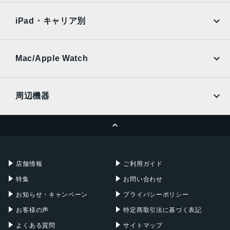
Xiaomi Tablet
docomo
au
Ymobile
SIMフリー
iPad・キャリア別
SoftBank
楽天モバイル
UQmobile
au
SoftBank
Ymobile
SIMフリー
Mac/Apple Watch
docomo
Wi-Fi
UQmobile
MacBook
MacBook Air
周辺機器
MacBook Pro
iMac
ページトップへ
Apple Pencil
Keyboard
Mac mini
Mac Studio
充電器
iPadケース
Mac Pro
Apple Watch
店舗情報
ご利用ガイド
特集
お問い合わせ
お知らせ・キャンペーン
プライバシーポリシー
お客様の声
特定商取引法に基づく表記
よくある質問
サイトマップ