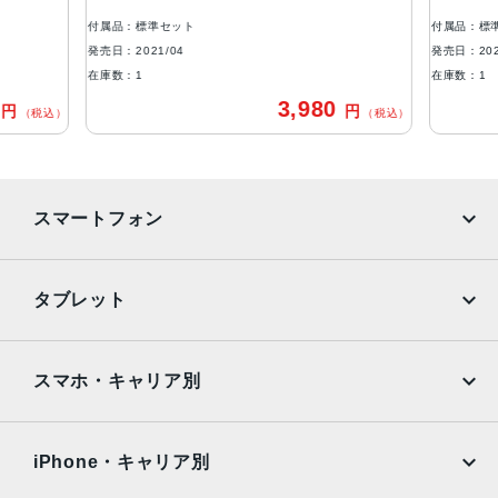
発売日
付属品：標準セット
付属品：標
2021年 4月30日
発売日：2021/04
発売日：202
在庫数：1
在庫数：1
0
3,980
円
円
（税込）
（税込）
スマートフォン
iPhone
Galaxy
タブレット
Google Pixel
Xperia
iPad
iPad mini
AQUOS
Xiaomi
スマホ・キャリア別
iPad Air
iPad Pro
OPPO
Android
docomo
au
Surface
Galaxy Tab
iPhone・キャリア別
SoftBank
楽天モバイル