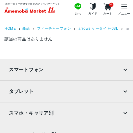
商品一覧 | 中古スマホ販売のアメモバマーケット
0
MacBook Pro
iMac
アメモバマーケット
Line
ガイド
カート
メニュー
Mac mini
Mac Studio
HOME
商品
フィーチャーフォン
arrows ケータイ F-03L
arro
Mac Pro
Apple Watch
該当の商品はありません
周辺機器
Apple Pencil
Keyboard
スマートフォン
充電器
iPadケース
iPhone
Galaxy
店舗情報
ご利用ガイド
タブレット
Google Pixel
Xperia
特集
お問い合わせ
iPad
iPad mini
お知らせ・キャンペーン
プライバシーポリシー
AQUOS
Xiaomi
スマホ・キャリア別
お客様の声
特定商取引法に基づく表記
iPad Air
iPad Pro
OPPO
Android
よくある質問
サイトマップ
docomo
au