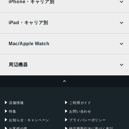
Surface
Galaxy Tab
iPhone・キャリア別
会社概要
利用規約
SoftBank
楽天モバイル
Xiaomi Tablet
買取サイト
修理サイト
docomo
au
Ymobile
SIMフリー
iPad・キャリア別
SoftBank
楽天モバイル
UQmobile
カメラ買取サイト
au
SoftBank
Ymobile
SIMフリー
Mac/Apple Watch
docomo
Wi-Fi
閉じる
UQmobile
MacBook
MacBook Air
周辺機器
MacBook Pro
iMac
ページトップへ
Apple Pencil
Keyboard
Mac mini
Mac Studio
充電器
iPadケース
Mac Pro
Apple Watch
店舗情報
ご利用ガイド
特集
お問い合わせ
お知らせ・キャンペーン
プライバシーポリシー
お客様の声
特定商取引法に基づく表記