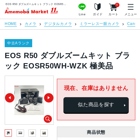
EOS R50 ダブルズームキット ブラック EOSR50WH-WZK 極美品 | 中古スマホ販売のアメモバマーケット
0
アメモバマーケット
Line
ガイド
カート
メニュー
HOME
カメラ
デジタルカメラ
ミラーレス一眼カメラ
Can
中古Aランク
EOS R50 ダブルズームキット ブラ
ック EOSR50WH-WZK 極美品
現在、在庫はありません
似た商品を探す
商品状態