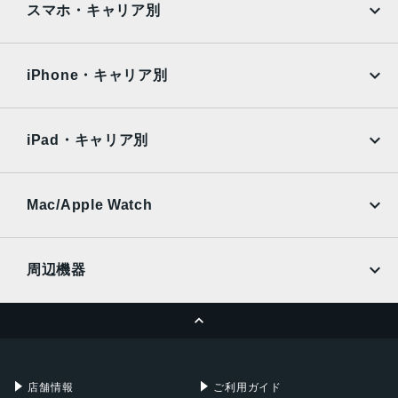
撮影感度
AQUOS
Xiaomi
スマホ・キャリア別
iPad Air
iPad Pro
標準：ISO100～32000
OPPO
Android
拡張：ISO51200
docomo
au
Surface
Galaxy Tab
iPhone・キャリア別
撮像素子
SoftBank
楽天モバイル
Xiaomi Tablet
APS-C
docomo
au
Ymobile
SIMフリー
22.3mm×14.9mm
iPad・キャリア別
CMOS
SoftBank
楽天モバイル
UQmobile
撮影枚数
au
SoftBank
Ymobile
SIMフリー
Mac/Apple Watch
ファインダー使用時：230枚
docomo
Wi-Fi
液晶モニタ使用時：370枚
UQmobile
MacBook
MacBook Air
周辺機器
インターフェース
MacBook Pro
iMac
HDMIマイクロ、USB Type-C
ページトップへ
Apple Pencil
Keyboard
重量
Mac mini
Mac Studio
充電器
iPadケース
約329g(本体のみ)
Mac Pro
Apple Watch
店舗情報
ご利用ガイド
本体サイズ