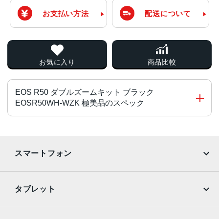
お支払い方法
配送について
お気に入り
商品比較
EOS R50 ダブルズームキット ブラック
EOSR50WH-WZK 極美品のスペック
液晶モニター
3型(インチ)
スマートフォン
162万ドット
画素数
iPhone
Galaxy
タブレット
2550万画素(総画素)
Google Pixel
Xperia
2420万画素(有効画素)
iPad
iPad mini