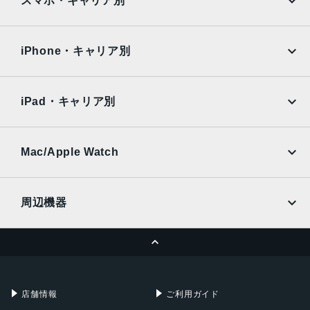
スマホ・キャリア別
iPad Air
iPad Pro
OPPO
Android
docomo
au
Surface
Galaxy Tab
iPhone・キャリア別
SoftBank
楽天モバイル
Xiaomi Tablet
docomo
au
Ymobile
SIMフリー
iPad・キャリア別
SoftBank
楽天モバイル
UQmobile
au
SoftBank
Ymobile
SIMフリー
Mac/Apple Watch
docomo
Wi-Fi
UQmobile
MacBook
MacBook Air
周辺機器
MacBook Pro
iMac
ページトップへ
Apple Pencil
Keyboard
Mac mini
Mac Studio
充電器
iPadケース
Mac Pro
Apple Watch
店舗情報
ご利用ガイド