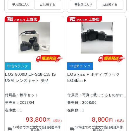
お気に入り
比較する
お気に入り
比較する
中古Aランク
中古Bランク
EOS 9000D EF-S18-135 IS
EOS kiss F ボディ ブラック
USM レンズキット 美品
EOSkissF
付属品：標準セット
付属品：写真に載ってるものがす
べてです。
発売日：2017/04
発売日：2008/06
在庫数：1
在庫数：1
93,800
8,800
円
円
（税込）
（税込）
17時までのご注文で当日発送※休
17時までのご注文で当日発送※休
日を除く
日を除く