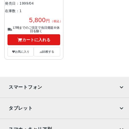
べてです。
発売日：1999/04
在庫数：1
5,800
円
（税込）
17時までのご注文で当日発送※休
日を除く
カートに入れる
お気に入り
比較する
スマートフォン
iPhone
Galaxy
タブレット
Google Pixel
Xperia
iPad
iPad mini
AQUOS
Xiaomi