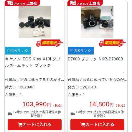
中古Aランク
中古Bランク
キヤノン EOS Kiss X10i ダブ
D7000 ブラック NKR-D7000B
ルズームキット ブラック
付属品：写真に載ってるものがす
付属品：写真に載っているものが
べてです
全てです。
発売日：2020/06
発売日：2010/10
在庫数：1
在庫数：1
103,990
14,800
円
円
（税込）
（税込）
17時までのご注文で当日発送※休
17時までのご注文で当日発送※休
日を除く
日を除く
カートに入れる
カートに入れる