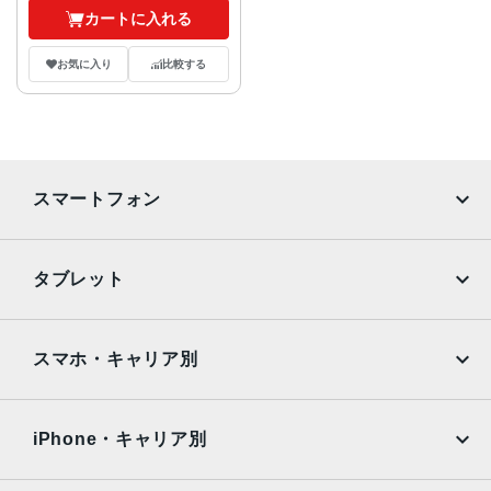
カートに入れる
お気に入り
比較する
スマートフォン
iPhone
Galaxy
タブレット
Google Pixel
Xperia
iPad
iPad mini
AQUOS
Xiaomi
スマホ・キャリア別
iPad Air
iPad Pro
OPPO
Android
docomo
au
Surface
Galaxy Tab
iPhone・キャリア別
SoftBank
楽天モバイル
Xiaomi Tablet