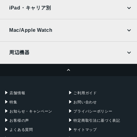
docomo
au
Ymobile
SIMフリー
iPad・キャリア別
SoftBank
楽天モバイル
UQmobile
au
SoftBank
Ymobile
SIMフリー
Mac/Apple Watch
docomo
Wi-Fi
UQmobile
MacBook
MacBook Air
周辺機器
MacBook Pro
iMac
ページトップへ
Apple Pencil
Keyboard
Mac mini
Mac Studio
充電器
iPadケース
Mac Pro
Apple Watch
店舗情報
ご利用ガイド
特集
お問い合わせ
お知らせ・キャンペーン
プライバシーポリシー
お客様の声
特定商取引法に基づく表記
よくある質問
サイトマップ