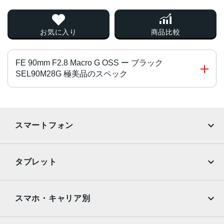
お気に入り
商品比較
FE 90mm F2.8 Macro G OSS ー ブラック
SEL90M28G 極美品のスペック
対応マウント
α Eマウント系
スマートフォン
レンズタイプ
iPhone
Galaxy
単焦点
タブレット
絞り羽根枚数
Google Pixel
Xperia
iPad
iPad mini
9 枚
AQUOS
Xiaomi
スマホ・キャリア別
レンズ構成
iPad Air
iPad Pro
OPPO
Android