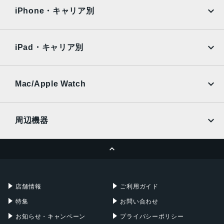
11群15枚
docomo
au
Surface
Galaxy Tab
iPhone・キャリア別
最短撮影距離
SoftBank
楽天モバイル
Xiaomi Tablet
0.28m
docomo
au
Ymobile
SIMフリー
iPad・キャリア別
焦点距離
SoftBank
楽天モバイル
UQmobile
90 mm
au
SoftBank
Ymobile
SIMフリー
Mac/Apple Watch
フィルター径
docomo
Wi-Fi
62 mm
UQmobile
MacBook
MacBook Air
周辺機器
最大径x長さ
MacBook Pro
iMac
79x130.5 mm
ページトップへ
Apple Pencil
Keyboard
重量
Mac mini
Mac Studio
充電器
iPadケース
602 g
Mac Pro
Apple Watch
店舗情報
ご利用ガイド
発売日
特集
お問い合わせ
2015年6月26日
お知らせ・キャンペーン
プライバシーポリシー