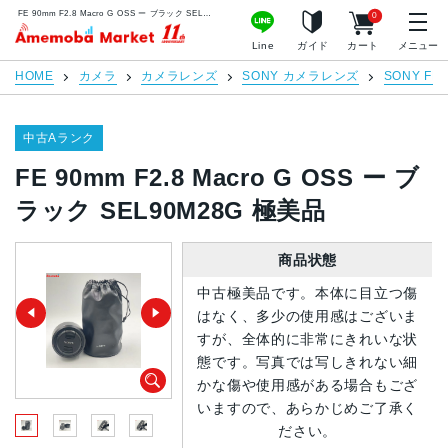
FE 90mm F2.8 Macro G OSS ー ブラック SEL90M28G 極美品 | 中古スマホ販売のアメモバマーケット
0
アメモバマーケット
Line
ガイド
カート
メニュー
HOME
カメラ
カメラレンズ
SONY カメラレンズ
SONY FE 
中古Aランク
FE 90mm F2.8 Macro G OSS ー ブ
ラック SEL90M28G 極美品
商品状態
中古極美品です。本体に目立つ傷
はなく、多少の使用感はございま
すが、全体的に非常にきれいな状
態です。写真では写しきれない細
かな傷や使用感がある場合もござ
いますので、あらかじめご了承く
ださい。