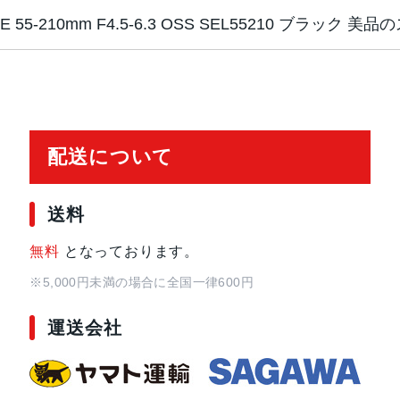
E 55-210mm F4.5-6.3 OSS SEL55210 ブラック 美
対応マウント
α Eマウント系
レンズ構成
9群13枚
配送について
レンズタイプ
望遠ズーム
送料
焦点距離
55～210 mm
無料
となっております。
※5,000円未満の場合に全国一律600円
最短撮影距離
1m
運送会社
絞り羽根枚数
7 枚
最大撮影倍率
0.225倍