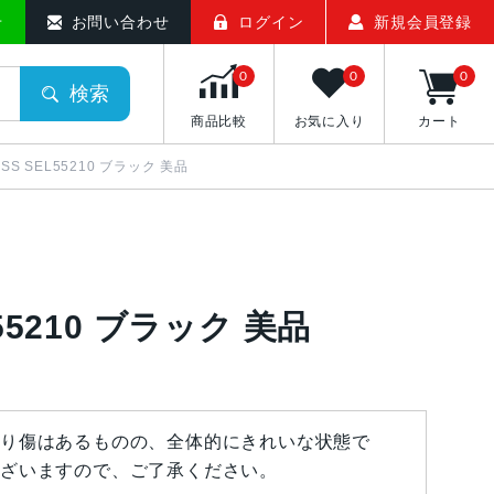
せ
お問い合わせ
ログイン
新規会員登録
0
0
0
検索
商品比較
お気に入り
カート
3 OSS SEL55210 ブラック 美品
SEL55210 ブラック 美品
り傷はあるものの、全体的にきれいな状態で
ざいますので、ご了承ください。