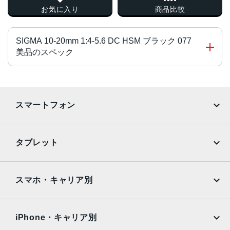
お気に入り
商品比較
SIGMA 10-20mm 1:4-5.6 DC HSM ブラック 077
美品のスペック
対応マウント
ニコンFマウント系
スマートフォン
レンズタイプ
iPhone
Galaxy
広角ズーム
タブレット
レンズ構成
Google Pixel
Xperia
iPad
iPad mini
10群14枚
AQUOS
Xiaomi
スマホ・キャリア別
絞り羽根枚数
iPad Air
iPad Pro
OPPO
Android
6 枚
docomo
au
Surface
Galaxy Tab
iPhone・キャリア別
焦点距離