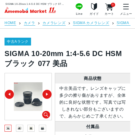
SIGMA 10-20mm 1:4-5.6 DC HSM ブラック 077 美品 | 中古スマホ販売のアメモバマーケット
0
アメモバマーケット
Line
ガイド
カート
メニュー
HOME
カメラ
カメラレンズ
SIGMA カメラレンズ
SIGMA 10
中古Aランク
SIGMA 10-20mm 1:4-5.6 DC HSM
ブラック 077 美品
商品状態
中古美品です。レンズキャップに
多少の擦り傷がありますが、全体
的に良好な状態です。写真では写
しきれない部分もございますの
で、あらかじめご了承ください。
付属品