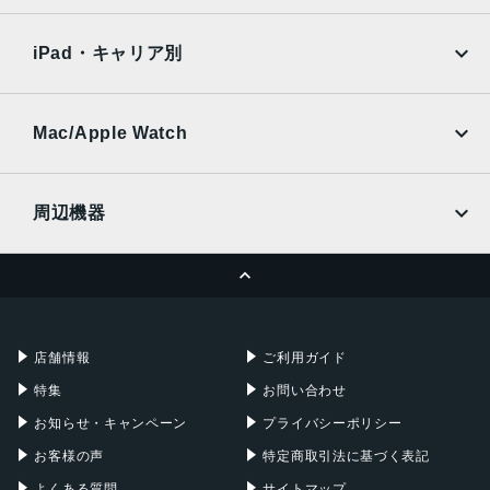
SoftBank
楽天モバイル
Xiaomi Tablet
10～20 mm
docomo
au
Ymobile
SIMフリー
iPad・キャリア別
最大撮影倍率
SoftBank
楽天モバイル
UQmobile
1：6.7
au
SoftBank
Ymobile
SIMフリー
Mac/Apple Watch
最短撮影距離
docomo
Wi-Fi
0.24m
UQmobile
MacBook
MacBook Air
周辺機器
画角
MacBook Pro
iMac
102.4～63.8 度
ページトップへ
Apple Pencil
Keyboard
フィルター径
Mac mini
Mac Studio
充電器
iPadケース
77 mm
Mac Pro
Apple Watch
店舗情報
ご利用ガイド
最大径x長さ
特集
お問い合わせ
83.5x81 mm
お知らせ・キャンペーン
プライバシーポリシー
発売日
お客様の声
特定商取引法に基づく表記
2005年7月29日
よくある質問
サイトマップ