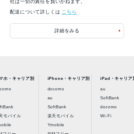
社は一切の責任を負いかねます。
最大径x長さ
76.5x114 mm
配送について詳しくは
こちら
重量
570 g
詳細をみる
発売日
2020年7月3日
マホ・キャリア別
iPhone・キャリア別
iPad・キャリア
ocomo
docomo
au
au
SoftBank
ftBank
SoftBank
docomo
天モバイル
楽天モバイル
Wi-Fi
obile
Ymobile
IMフリー
SIMフリー