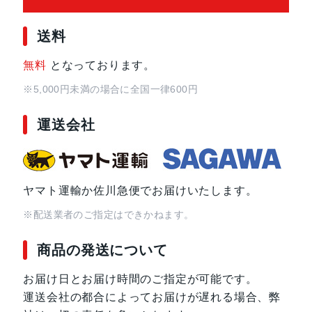
絞り羽根枚数
7 枚
送料
レンズ構成
15群19枚
無料
となっております。
※5,000円未満の場合に全国一律600円
焦点距離
24～200 mm
運送会社
最短撮影距離
0.5m(焦点距離24mm)、0.7m(焦点距
最大撮影倍率
0.28倍
ヤマト運輸か佐川急便でお届けいたします。
※配送業者のご指定はできかねます。
画角
84～12.2 度
商品の発送について
開放F値
F4-6.3
お届け日とお届け時間のご指定が可能です。
フィルター径
67 mm
運送会社の都合によってお届けが遅れる場合、弊