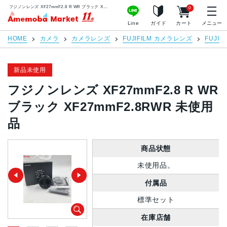
フジノンレンズ XF27mmF2.8 R WR ブラック XF27mmF2.8RWR 未使用品 | 中古スマホ販売のアメモバマーケット
0
アメモバマーケット
Line
ガイド
カート
メニュー
HOME
カメラ
カメラレンズ
FUJIFILM カメラレンズ
FUJIF
新品未使用
フジノンレンズ XF27mmF2.8 R WR
ブラック XF27mmF2.8RWR 未使用
品
商品状態
未使用品。
付属品
標準セット
在庫店舗