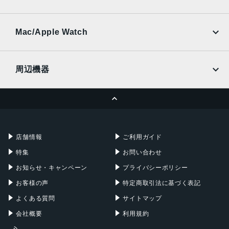
SoftBank
楽天モバイル
UQmobile
0.34m
au
SoftBank
Ymobile
SIMフリー
Mac/Apple Watch
最大撮影倍率
docomo
Wi-Fi
0.1倍
UQmobile
MacBook
MacBook Air
周辺機器
フィルター径
MacBook Pro
iMac
39 mm
ページトップへ
Apple Pencil
Keyboard
最大径x長さ
Mac mini
Mac Studio
充電器
iPadケース
62x23 mm
Mac Pro
Apple Watch
店舗情報
ご利用ガイド
重量
特集
お問い合わせ
84 g
お知らせ・キャンペーン
プライバシーポリシー
発売日
お客様の声
特定商取引法に基づく表記
2021年3月11日
よくある質問
サイトマップ
会社概要
利用規約