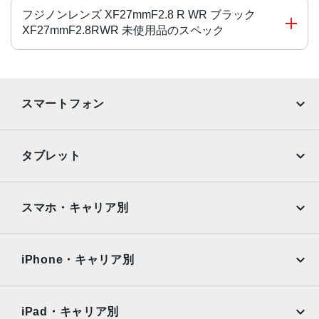
フジノンレンズ XF27mmF2.8 R WR ブラック
XF27mmF2.8RWR 未使用品のスペック
対応マウント
Xマウント系
スマートフォン
レンズタイプ
iPhone
Galaxy
単焦点
タブレット
レンズ構成
Google Pixel
Xperia
iPad
iPad mini
5群7枚
AQUOS
Xiaomi
スマホ・キャリア別
絞り羽根枚数
iPad Air
iPad Pro
OPPO
Android
7 枚
docomo
au
Surface
Galaxy Tab
iPhone・キャリア別
焦点距離
SoftBank
楽天モバイル
Xiaomi Tablet
27 mm
docomo
au
Ymobile
SIMフリー
iPad・キャリア別
最短撮影距離