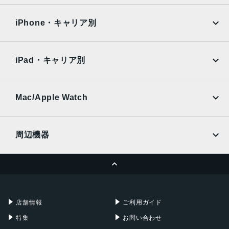
OPPO
Android
docomo
au
Surface
Galaxy Tab
iPhone・キャリア別
SoftBank
楽天モバイル
Xiaomi Tablet
docomo
au
Ymobile
SIMフリー
iPad・キャリア別
SoftBank
楽天モバイル
UQmobile
au
SoftBank
Ymobile
SIMフリー
Mac/Apple Watch
docomo
Wi-Fi
UQmobile
MacBook
MacBook Air
周辺機器
MacBook Pro
iMac
ページトップへ
Apple Pencil
Keyboard
Mac mini
Mac Studio
充電器
iPadケース
Mac Pro
Apple Watch
店舗情報
ご利用ガイド
特集
お問い合わせ