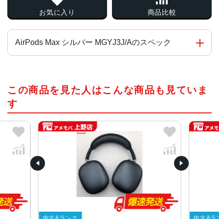
お気に入り
商品比較
AirPods Max シルバー MGYJ3J/Aのスペック
タイプ
この商品を見た人はこんな商品も見ていま
オーバーヘッド
す
サイズ・重量
187.3 mm×168.6 mm×83.4 mm・384.8 g
カラー
スペースグレイ、スカイブルー、シルバー、ピンク、グリ
ーン
ワイヤレス
Bluetooth
充電端子
中古Aランク
中古Aラ