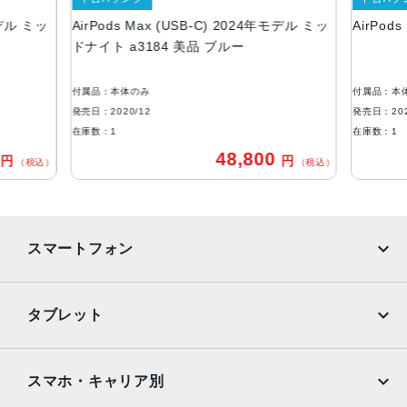
モデル ミッ
AirPods Max (USB-C) 2024年モデル ミッ
AirPod
Lightning
ドナイト a3184 美品 ブルー
発売日
2020年12月18日
付属品：本体のみ
付属品：本
発売日：2020/12
発売日：202
在庫数：1
在庫数：1
0
48,800
円
円
（税込）
（税込）
スマートフォン
iPhone
Galaxy
タブレット
Google Pixel
Xperia
iPad
iPad mini
AQUOS
Xiaomi
スマホ・キャリア別
iPad Air
iPad Pro