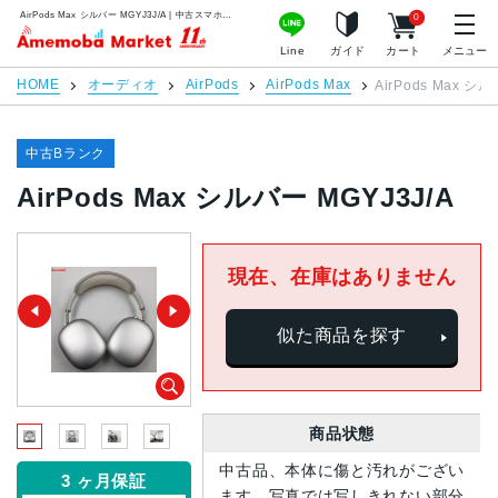
AirPods Max シルバー MGYJ3J/A | 中古スマホ販売のアメモバマーケット
0
アメモバマーケット
Line
ガイド
カート
メニュー
HOME
オーディオ
AirPods
AirPods Max
AirPods Max シル
中古Bランク
AirPods Max シルバー MGYJ3J/A
現在、在庫はありません
似た商品を探す
商品状態
中古品、本体に傷と汚れがござい
3 ヶ月保証
ます。写真では写しきれない部分