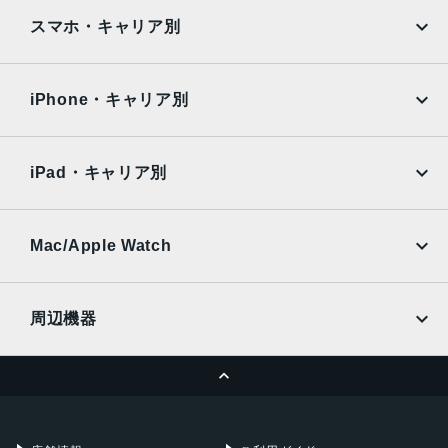
iPad
iPad mini
AQUOS
Xiaomi
スマホ・キャリア別
iPad Air
iPad Pro
OPPO
Android
docomo
au
Surface
Galaxy Tab
iPhone・キャリア別
SoftBank
楽天モバイル
Xiaomi Tablet
docomo
au
Ymobile
SIMフリー
iPad・キャリア別
SoftBank
楽天モバイル
UQmobile
au
SoftBank
Ymobile
SIMフリー
Mac/Apple Watch
docomo
Wi-Fi
UQmobile
MacBook
MacBook Air
周辺機器
MacBook Pro
iMac
ページトップへ
Apple Pencil
Keyboard
Mac mini
Mac Studio
充電器
iPadケース
Mac Pro
Apple Watch