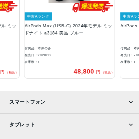
Bluetooth
充電端子
中古Aランク
中古Aラ
モデル ミッ
AirPods Max (USB-C) 2024年モデル ミッ
AirPod
Lightning
ドナイト a3184 美品 ブルー
発売日
2020年12月18日
付属品：本体のみ
付属品：本
発売日：2020/12
発売日：202
在庫数：1
在庫数：1
0
48,800
円
円
（税込）
（税込）
スマートフォン
iPhone
Galaxy
タブレット
Google Pixel
Xperia