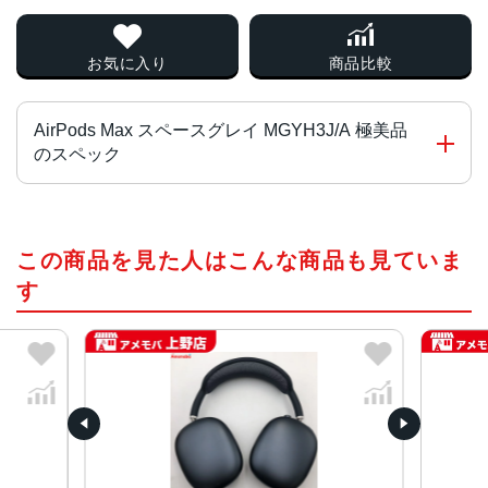
お気に入り
商品比較
AirPods Max スペースグレイ MGYH3J/A 極美品
のスペック
タイプ
この商品を見た人はこんな商品も見ていま
オーバーヘッド
す
サイズ・重量
187.3 mm×168.6 mm×83.4 mm・384.8 g
カラー
スペースグレイ、スカイブルー、シルバー、ピンク、グリ
ーン
ワイヤレス