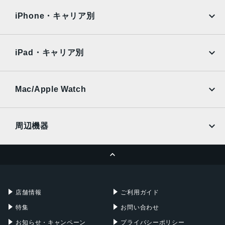
docomo
au
Surface
Galaxy Tab
iPhone・キャリア別
SoftBank
楽天モバイル
Xiaomi Tablet
docomo
au
Ymobile
SIMフリー
iPad・キャリア別
SoftBank
楽天モバイル
UQmobile
au
SoftBank
Ymobile
SIMフリー
Mac/Apple Watch
docomo
Wi-Fi
UQmobile
MacBook
MacBook Air
周辺機器
MacBook Pro
iMac
ページトップへ
Apple Pencil
Keyboard
Mac mini
Mac Studio
充電器
iPadケース
Mac Pro
Apple Watch
店舗情報
ご利用ガイド
特集
お問い合わせ
お知らせ・キャンペーン
プライバシーポリシー