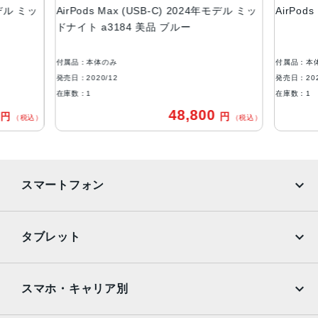
デル ミッ
AirPods Max (USB-C) 2024年モデル ミッ
AirPod
Lightning
ドナイト a3184 美品 ブルー
発売日
2020年12月18日
付属品：本体のみ
付属品：本体
発売日：2020/12
発売日：2020
在庫数：1
在庫数：1
48,800
円
円
（税込）
（税込）
スマートフォン
iPhone
Galaxy
タブレット
Google Pixel
Xperia
iPad
iPad mini
AQUOS
Xiaomi
スマホ・キャリア別
iPad Air
iPad Pro
OPPO
Android