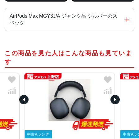
AirPods Max MGY3J/A ジャンク品 シルバーのス
ペック
タイプ
この商品を見た人はこんな商品も見ていま
オーバーヘッド
す
サイズ・重量
187.3 mm×168.6 mm×83.4 mm・384.8 g
カラー
スペースグレイ、スカイブルー、シルバー、ピンク、グリ
ーン
ワイヤレス
Bluetooth
充電端子
中古Aランク
中古Aラン