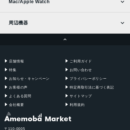
Ymobile
SIMフリー
Mac/Apple Watch
docomo
Wi-Fi
UQmobile
MacBook
MacBook Air
周辺機器
MacBook Pro
iMac
ページトップへ
Apple Pencil
Keyboard
Mac mini
Mac Studio
充電器
iPadケース
Mac Pro
Apple Watch
店舗情報
ご利用ガイド
特集
お問い合わせ
お知らせ・キャンペーン
プライバシーポリシー
お客様の声
特定商取引法に基づく表記
よくある質問
サイトマップ
会社概要
利用規約
〒110-0005