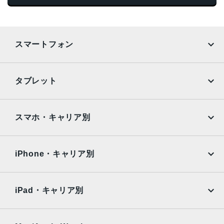
スマートフォン
iPhone
Galaxy
タブレット
Google Pixel
Xperia
iPad
iPad mini
AQUOS
Xiaomi
スマホ・キャリア別
iPad Air
iPad Pro
OPPO
Android
docomo
au
Surface
Galaxy Tab
iPhone・キャリア別
SoftBank
楽天モバイル
Xiaomi Tablet
docomo
au
Ymobile
SIMフリー
iPad・キャリア別
SoftBank
楽天モバイル
UQmobile
au
SoftBank